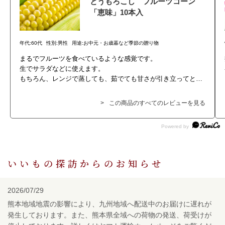
とうもろこし フルーツコーン
「恵味」10本入
年代:
60代
性別:
男性
用途:
お中元・お歳暮など季節の贈り物
まるでフルーツを食べているような感覚です。
生でサラダなどに使えます。
もちろん、レンジで蒸しても、茹でても甘さが引き立ってとて
も美味しく頂けます。
つぶも大きく、大変満足です。
この商品のすべてのレビューを見る
いいもの探訪からのお知らせ
2026/07/29
熊本地域地震の影響により、九州地域へ配送中のお届けに遅れが
発生しております。また、熊本県全域への荷物の発送、荷受けが