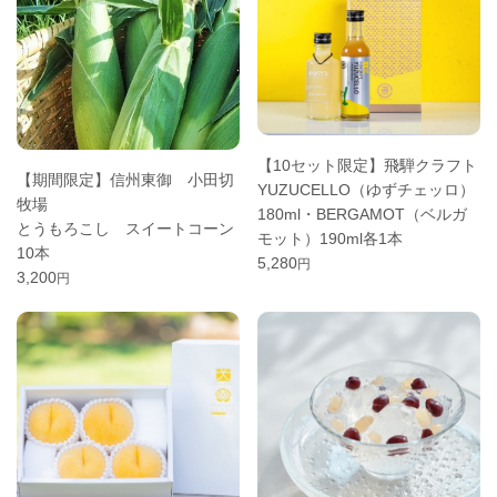
【10セット限定】飛騨クラフト
【期間限定】信州東御 小田切
YUZUCELLO（ゆずチェッロ）
牧場
180ml・BERGAMOT（ベルガ
とうもろこし スイートコーン
モット）190ml各1本
10本
5,280
円
3,200
円