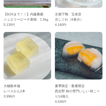
【8/24まで！！】内藤農園
京都下鴨 宝泉堂
ジュエリーピーチ黄桃 1.5kg
京しぐれ（6食分）
5,130
4,160
円
円
大極殿本舗
夏季限定・数量限定
レースかん2本
西吉野 柿の専門いしい 柿こー
3,996
り14個入
円
4,536
円