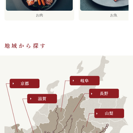
【期間限定】内藤農園「ジュエリーピーチ白桃」の今季販売スタ
ートしました。
お肉
お魚
2026/06/23
【新商品】いいもの探訪限定！「新幹線焼印ロンドン焼 ロング
ライフタイプ（各種）」販売開始しました。
2026/06/15
地域から探す
【新商品】いいもの探訪限定！glutenfree pattiserieYURIKO
MINATO「米粉の新幹線サブレー」の販売を開始しました。
2026/06/03
【夏季限定】京都下鴨 宝泉堂「京しぐれ（6食分）」の販売を開
始しました。
2026/05/11
【夏季限定】信州里の菓工房「信州果実ゼリー9個入」の販売を開
始しました。
2026/04/20
新商品！飛騨クラフト「LEMONIQ SWEET＆BITTER （レモニク
スウィート＆ビター）」を追加しました。