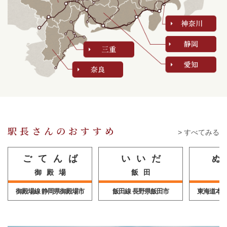
2026/04/18
大極殿本舗「レースかん2本」の販売を開始しました。
2026/04/18
大極殿本舗「若あゆ10個入（すだれ箱入）」の販売を開始しまし
た。
2026/04/17
【販売再開！】万治カフェ「祇園クッキー 万じセレクション」
の販売を開始しました。
駅長さんのおすすめ
> すべてみる
2026/04/07
京都伏見 増田德兵衞商店「月の桂 にごり飲み比べセット」を追
ごてんば
いいだ
ぬ
加しました。
御殿場
飯田
2025/10/17
御殿場線 静岡県御殿場市
飯田線 長野県飯田市
東海道本線
「京西陣菓匠宗禅 極朱珍（8箱詰合せ）」の販売を開始しまし
た。
2025/10/15