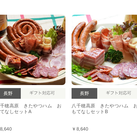
千穂高原 きたやつハム お
八千穂高原 きたやつハム 
てなしセットA
もてなしセットB
8,640
￥8,640