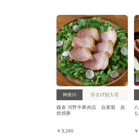
鎌倉 河野牛豚肉店 自家製 炭
八
焼焼豚
も
￥3,240
￥