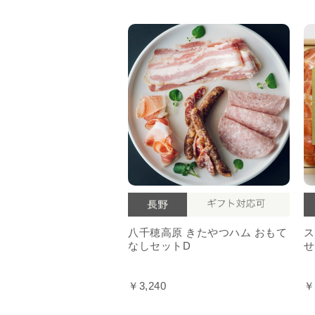
八千穂高原 きたやつハム おもて
ス
なしセットD
せ
￥3,240
￥