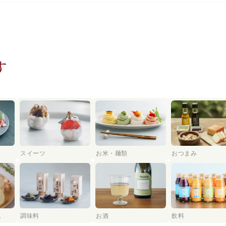
す
スイーツ
お米・麺類
おつまみ
ム
調味料
お酒
飲料