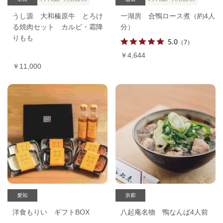
うし源 大和榛原牛 とろけ
一湖房 合鴨ロース煮（約4人
る焼肉セット カルビ・霜降
分）
りもも
5.0
（7）
￥4,644
￥11,000
八起庵名物 鴨なんば4人前
洋食もりい ギフトBOX