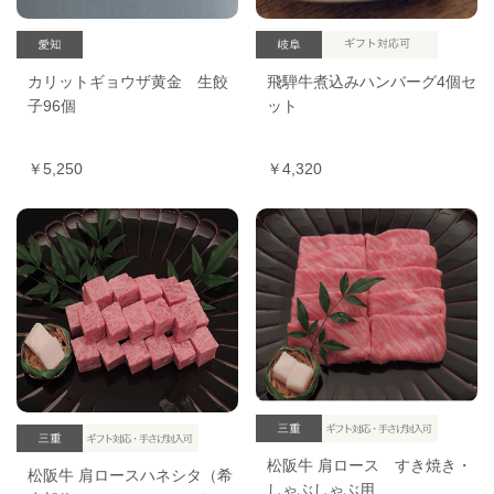
カリットギョウザ黄金 生餃
飛騨牛煮込みハンバーグ4個セ
子96個
ット
￥5,250
￥4,320
松阪牛 肩ロース すき焼き・
松阪牛 肩ロースハネシタ（希
しゃぶしゃぶ用