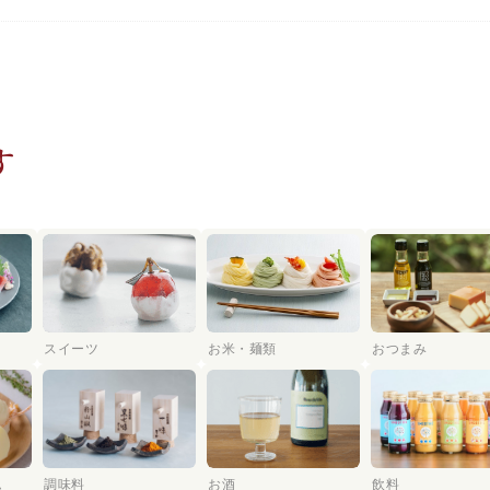
す
スイーツ
お米・麺類
おつまみ
ム
調味料
お酒
飲料