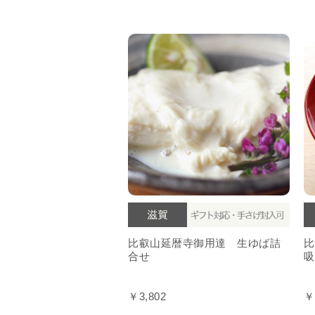
比叡山延暦寺御用達 生ゆば詰
比
合せ
吸
￥3,802
￥