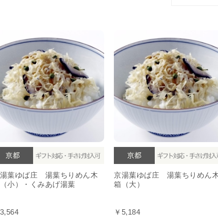
湯葉ゆば庄 湯葉ちりめん木
京湯葉ゆば庄 湯葉ちりめん
（小）・くみあげ湯葉
箱（大）
3,564
￥5,184