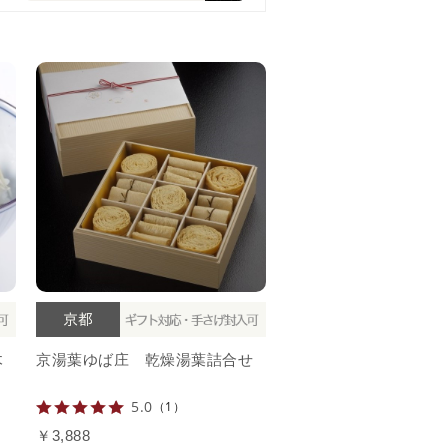
木
京湯葉ゆば庄 乾燥湯葉詰合せ
5.0
（1）
￥3,888