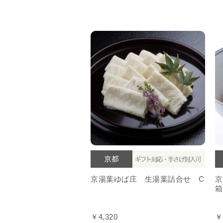
京湯葉ゆば庄 生湯葉詰合せ C
京
箱
￥4,320
￥