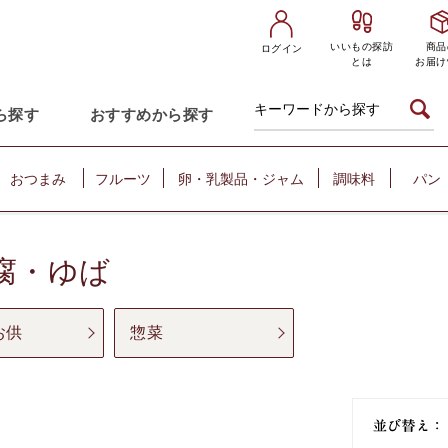
いいもの探訪
商品
ログイン
とは
お届け
ら探す
おすすめから探す
おつまみ
フルーツ
卵・乳製品・ジャム
調味料
パン
腐・ゆば
お供
惣菜