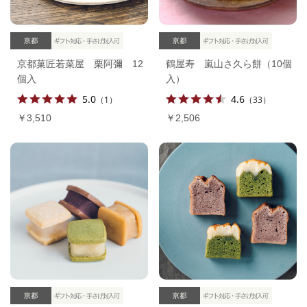
京都菓匠若菜屋 栗阿彌 12
鶴屋寿 嵐山さ久ら餅（10個
個入
入）
5.0
4.6
（1）
（33）
￥3,510
￥2,506