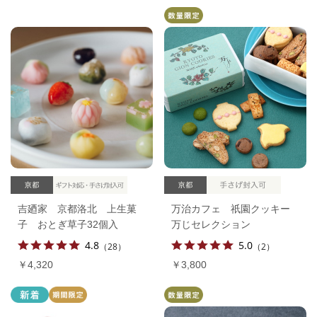
吉廼家 京都洛北 上生菓
万治カフェ 祇園クッキー
子 おとぎ草子32個入
万じセレクション
4.8
5.0
（28）
（2）
￥4,320
￥3,800