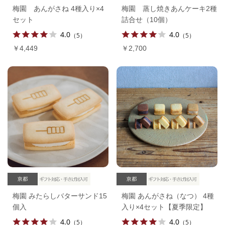
梅園 あんがさね 4種入り×4
梅園 蒸し焼きあんケーキ2種
セット
詰合せ（10個）
4.0
4.0
（5）
（5）
￥4,449
￥2,700
梅園 みたらしバターサンド15
梅園 あんがさね（なつ） 4種
個入
入り×4セット【夏季限定】
4.0
4.0
（5）
（5）