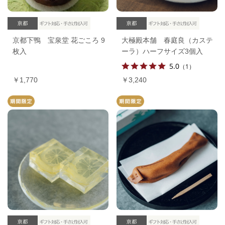
大極殿本舗 春庭良（カステ
京都下鴨 宝泉堂 花ごころ 9
ーラ）ハーフサイズ3個入
枚入
5.0
（1）
￥3,240
￥1,770