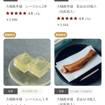
大極殿本舗 レースかん2本
大極殿本舗 若あゆ10個入
（化粧箱入）
4.8
（13）
4.8
（12）
￥3,996
￥3,564
大極殿本舗 レースかん１本
大極殿本舗 若あゆ 8個入
（化粧箱入）