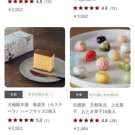
4.8
（13）
4.8
（12）
￥2,052
￥3,002
大極殿本舗 春庭良（カステ
吉廼家 京都洛北 上生菓
ーラ）ハーフサイズ2個入
子 おとぎ草子16個入
5.0
4.8
（1）
（28）
￥2,052
￥2,484