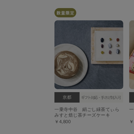
一乗寺中谷 絹ごし緑茶てぃら
一
みすと焙じ茶チーズケーキ
￥4,800
￥