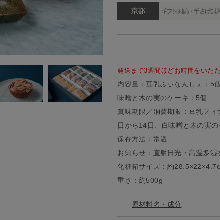
発送まで3週間ほどお時間をいた
内容量：豆乳ふぃなんしぇ：5
味噌と木の実のケーキ：5個
賞味期限／消費期限：豆乳フィ
日から14日、白味噌と木の実の
保存方法：常温
お知らせ：直射日光・高温多湿
化粧箱サイズ：約28.5×22×4.7
重さ：約500g
原材料名・成分