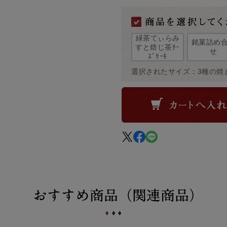
緑茶てぃらみ
銘菓詰め
すと焙じ茶ﾁｰ
せ
ｽﾞｹｰｷ
選択されたサイズ：3種の焼き