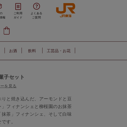
の
ご利用
よくある
情報
ガイド
ご質問
お酒
飲料
工芸品・お花
菓子セット
ューを見る
ぷりと焼き込んだ、アーモンドと豆
ン」フィナンシェと柳桜園のお抹茶
「抹茶」フィナンシェ、そして白味
せです。