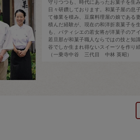
守りつつも、時代にあったお菓子を生
日々研鑽しております。和菓子屋の息
て修業を積み、豆腐料理屋の娘である
積んだ経験が、現在の和洋折衷菓子を
も、パティシエの若女将が洋菓子のア
若旦那が和菓子職人ならではの技と知
谷でしか生まれ得ないスイーツを作り
（一乗寺中谷 三代目 中林 英昭）