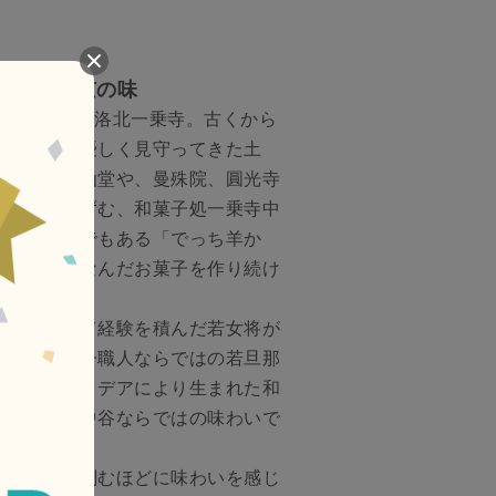
、新しい京の味
有名な京都洛北一乗寺。古くから
で、旅人を優しく見守ってきた土
知られる詩仙堂や、曼殊院、圓光寺
リアにたたずむ、和菓子処一乗寺中
の郷土銘菓でもある「でっち羊か
の郷土にちなんだお菓子を作り続け
ィシエとして経験を積んだ若女将が
人気。和菓子職人ならではの若旦那
洋菓子のアイデアにより生まれた和
は、一乗寺中谷ならではの味わいで
物は、時を刻むほどに味わいを感じ