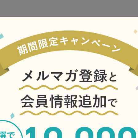
和と洋の融合で生まれた
宮本武蔵の下り松の決闘で
比叡山延暦寺へと続く参道
地。鹿おどしが響く庭園で
など、見所が多く集まるエ
谷。三代にわたり、一乗寺
ん」をはじめとして、数々
ている和菓子の老舗です。
伝統的な和菓子の他、パテ
手掛ける華やかな洋菓子も
の技術や知識と、若女将の
と洋を融合させたスイーツ
す。
京町屋をイメージさせる建