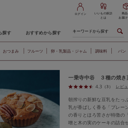
いいもの探訪
商品
ログイン
とは
お届け
ら探す
おすすめから探す
おつまみ
フルーツ
卵・乳製品・ジャム
調味料
パン
一乗寺中谷 ３種の焼き
4.3
（3）
レビ
朝搾りの新鮮な豆乳をたっ
乳が香ばしく香る「プレー
の香りとほろ苦さが特徴の
噌と木の実のケーキの詰合