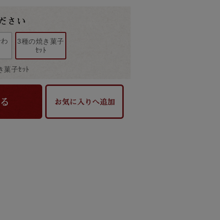
合わ
3種の焼き菓子
ｾｯﾄ
菓子ｾｯﾄ