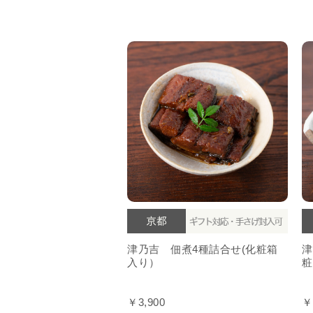
津乃吉 佃煮4種詰合せ(化粧箱
津
入り）
粧
￥3,900
￥