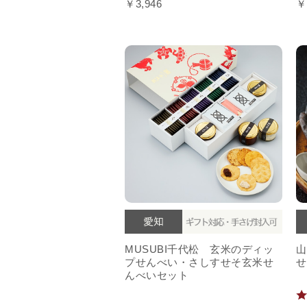
￥3,946
￥
MUSUBI千代松 玄米のディッ
山
プせんべい・さしすせそ玄米せ
せ
んべいセット