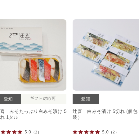
喜 みそたっぷり白みそ漬け 5
辻喜 白みそ漬け 5切れ (個包
れ 1タル
装）
5.0
5.0
（2）
（2）