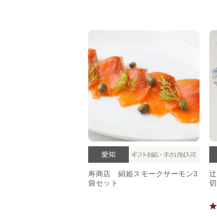
寿商店 絹姫スモークサーモン3
辻
袋セット
切