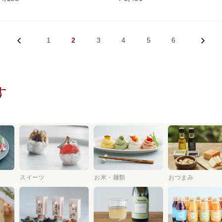
1
2
3
4
5
6
す
スイーツ
お米・麺類
おつまみ