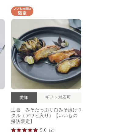
辻喜 みそたっぷり白みそ漬け 1
タル（アワビ入り）【いいもの
探訪限定】
5.0
（2）