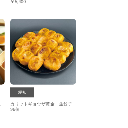
￥5,400
に
カリットギョウザ黄金 生餃子
96個