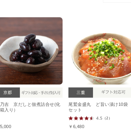
乃吉 京だしと佃煮詰合せ(化
尾鷲金盛丸 ど旨い漬け10袋
箱入り）
セット
4.5
（2）
5,000
￥6,480