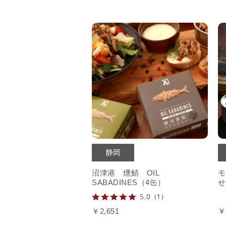
沼津港 燻鯖 OIL
モ
SABADINES（4缶）
せ
5.0
（1）
￥2,651
￥