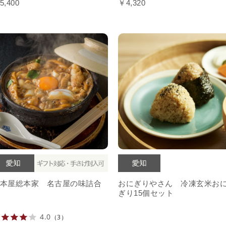
5,400
￥4,320
本屋総本家 名古屋の味詰合
おにぎりやさん 冷凍玄米お
ぎり15個セット
4.0
（3）