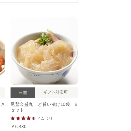
 A
尾鷲金盛丸 ど旨い漬け10袋 B
セット
4.5
（2）
￥6,480