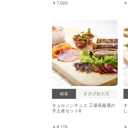
￥7,020
￥
キュルノンチュエ 工場長厳選の
キ
手土産セットB
し
￥8,176
￥