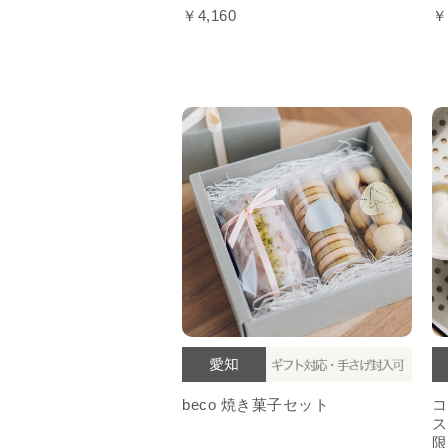
￥4,160
￥
beco 焼き菓子セット
コ
ス
限