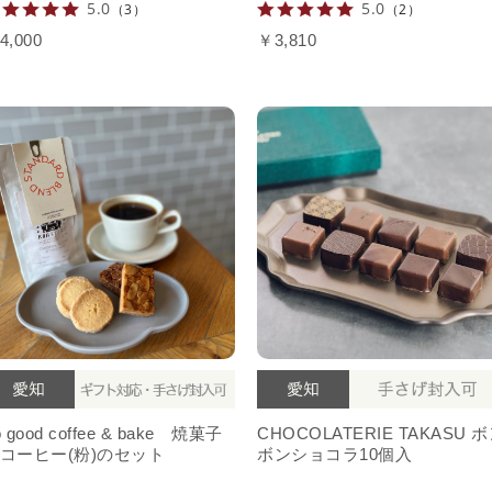
5.0
5.0
（3）
（2）
4,000
￥3,810
o good coffee & bake 焼菓子
CHOCOLATERIE TAKASU 
コーヒー(粉)のセット
ボンショコラ10個入