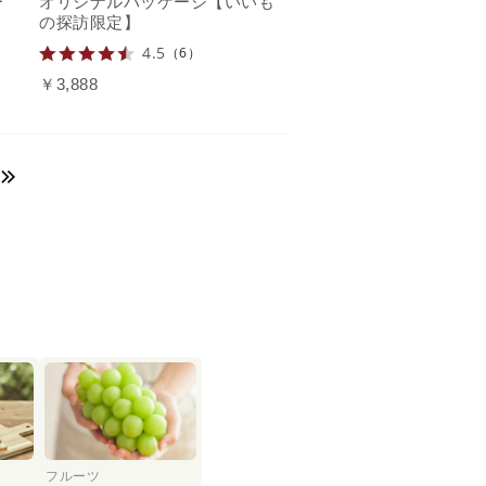
ー
オリジナルパッケージ【いいも
】
の探訪限定】
4.5
（6）
￥3,888
フルーツ