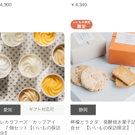
4,900
￥4,340
レカラフーズ カップアイ
檸檬とラクダ 発酵焼き菓子
 ７個セット【いいもの探訪
合せ 【いいもの探訪限定】
定】