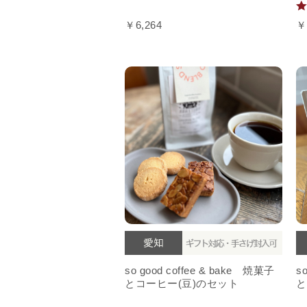
￥6,264
￥
so good coffee & bake 焼菓子
s
とコーヒー(豆)のセット
と