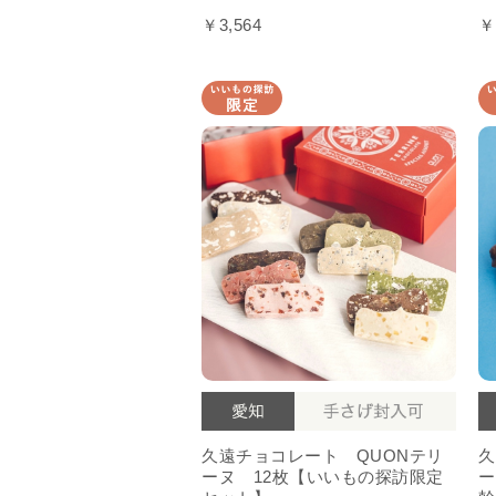
￥3,564
￥
久遠チョコレート QUONテリ
久
ーヌ 12枚【いいもの探訪限定
ー