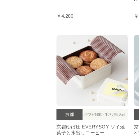
￥4,200
￥
京都ゆば庄 EVERYSOY ソイ焼
京
菓子と水出しコーヒー
×