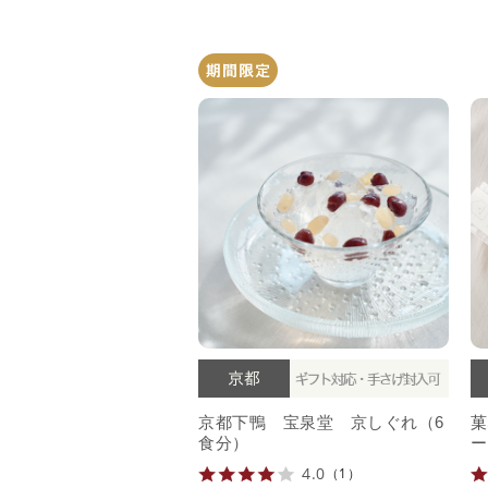
京都下鴨 宝泉堂 京しぐれ（6
菓
食分）
ー
4.0
（1）