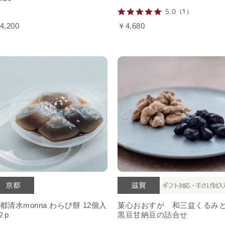
5.0
（1）
4,200
￥4,680
都清水monna わらび餅 12個入
菓心おおすが 和三盆くるみ
２p
黒豆甘納豆の詰合せ