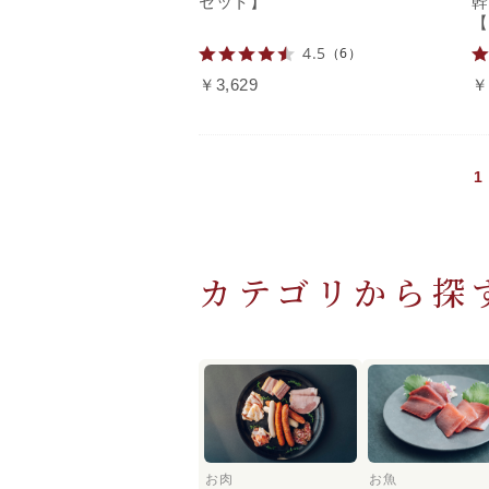
セット】
幹
【
4.5
（6）
￥3,629
￥
1
カテゴリから探
お肉
お魚