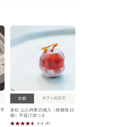
（手
老松 山人艸果15個入（橙糖珠15
個）手提げ袋つき
4.4
（8）