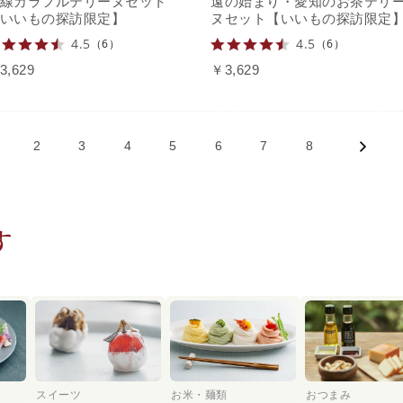
線カラフルテリーヌセット
遠の始まり・愛知のお茶テリ
いいもの探訪限定】
ヌセット【いいもの探訪限定
4.5
4.5
（6）
（6）
3,629
￥3,629
2
3
4
5
6
7
8
す
スイーツ
お米・麺類
おつまみ