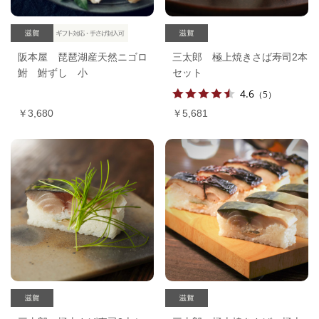
阪本屋 琵琶湖産天然ニゴロ
三太郎 極上焼きさば寿司2本
鮒 鮒ずし 小
セット
4.6
（5）
￥3,680
￥5,681