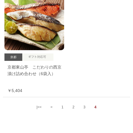
京都東山亭 こだわりの西京
漬け詰め合わせ（6袋入）
￥5,404
|<<
<
1
2
3
4