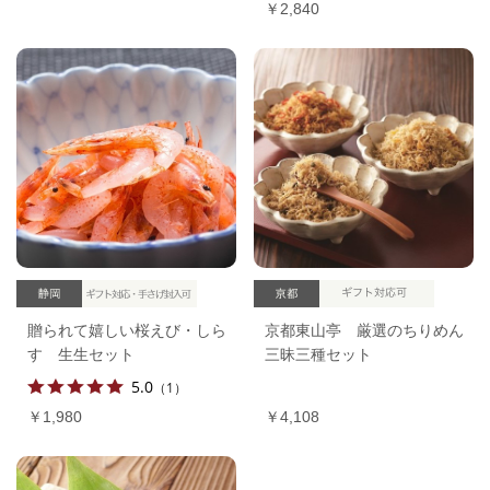
￥2,840
贈られて嬉しい桜えび・しら
京都東山亭 厳選のちりめん
す 生生セット
三昧三種セット
5.0
（1）
￥1,980
￥4,108