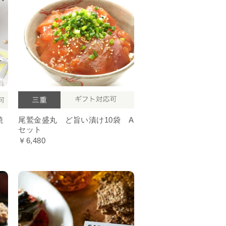
焼
尾鷲金盛丸 ど旨い漬け10袋 A
セット
￥6,480