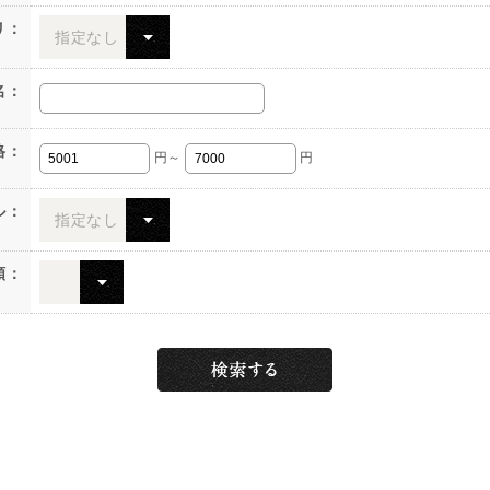
リ：
指定なし
名：
格：
円～
円
ル：
指定なし
順：