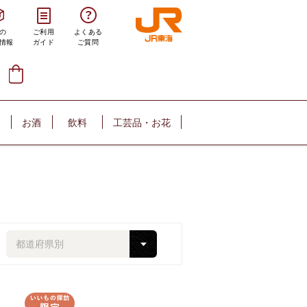
の
ご利用
よくある
情報
ガイド
ご質問
お酒
飲料
工芸品・お花
都道府県別