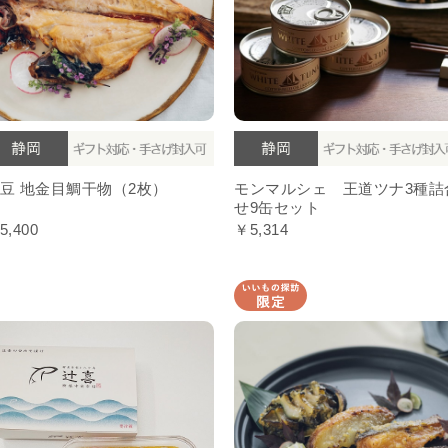
豆 地金目鯛干物（2枚）
モンマルシェ 王道ツナ3種詰
せ9缶セット
5,400
￥5,314