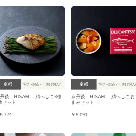
丹後 HISAMI 鯖へしこ3種
京丹後 HISAMI 鯖へしこお
枚セット
まみセット
5,724
￥5,091