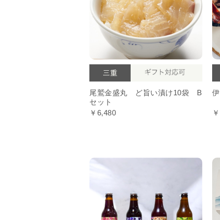
尾鷲金盛丸 ど旨い漬け10袋 B
伊
セット
￥6,480
￥