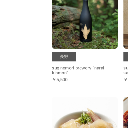
suginomori brewery "narai
su
kinmon"
sa
￥5,500
￥