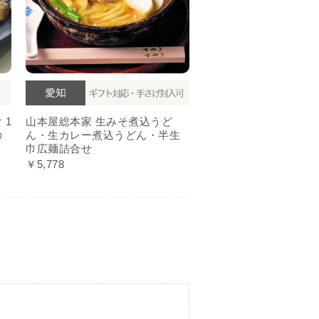
 1
山本屋総本家 生みそ煮込うど
の
ん・生カレー煮込うどん・半生
巾広麺詰合せ
￥5,778