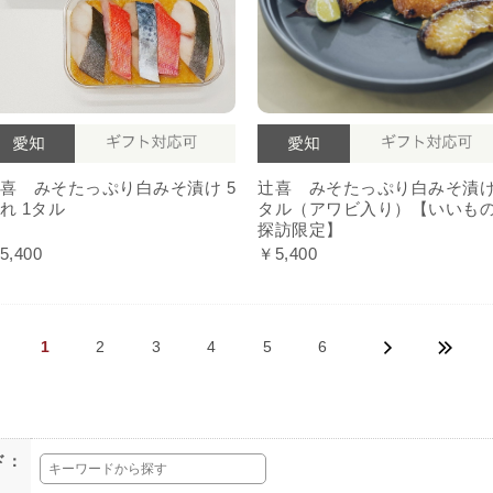
喜 みそたっぷり白みそ漬け 5
辻喜 みそたっぷり白みそ漬け
れ 1タル
タル（アワビ入り）【いいも
探訪限定】
5,400
￥5,400
1
2
3
4
5
6
ド：