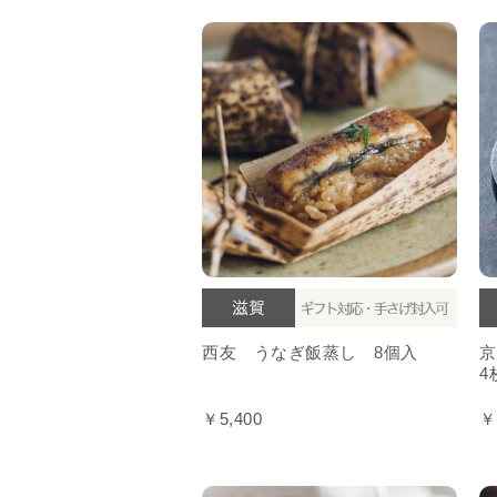
西友 うなぎ飯蒸し 8個入
京
4
￥5,400
￥