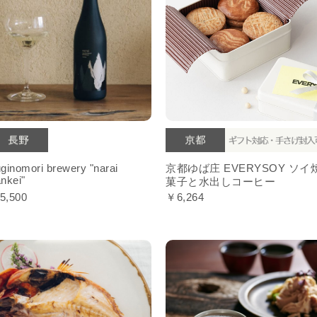
ginomori brewery "narai
京都ゆば庄 EVERYSOY ソイ
nkei"
菓子と水出しコーヒー
5,500
￥6,264