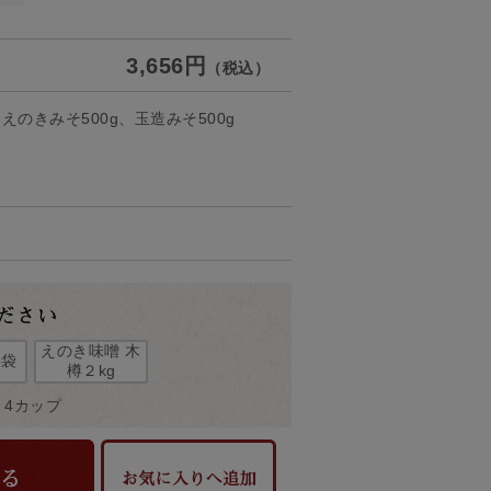
3,656円
（税込）
えのきみそ500g、玉造みそ500g
えのき味噌 木
3袋
樽２kg
 4カップ