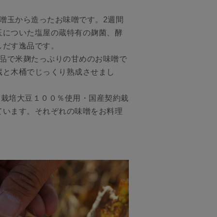
噌玉から造ったお味噌です。2週間
玉についた塩屋の蔵特有の麹菌、酵
しだす逸品です。
品で米麹たっぷりの甘めのお味噌で
蔵と木桶でじっくり熟成させまし
約栽培大豆１００％使用・国産契約栽
ています。それぞれの味噌をお料理
。