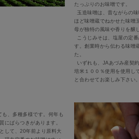
たっぷりのお味噌です。
玉造味噌は、昔ながらの味
ほど味噌蔵でねかせた味噌
母が独特の風味や香りを醸
こうじみそは、塩屋の定番
す。創業時から伝わる味噌
た。
いずれも、JAあづみ産契
培米１００％使用を使用し
と合わせてお楽しみ下さい
ても、多種多様です。何年も
質にばらつきがあります。
として、20年前より原料大