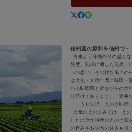
信州産の原料を信州で・
古来より味噌作りの盛んな
発酵、熟成に適した気候。
への思い。その様な風土の
は文化・文政年間に味噌・
わる味噌蔵と昔ながらの大
り続けております。「定番
「こうじ味噌、えのき味噌
人気のえのきみそは、えの
した北信州特産のえのき茸
の旨みもお味噌の甘みも引