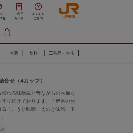
の
ご利用
よくある
情報
ガイド
ご質問
お酒
飲料
工芸品・お花
詰合せ（4カップ）
ら伝わる味噌蔵と昔ながらの大桶を
を守り続けております。「定番のお
誇る「こうじ味噌、えのき味噌、玉
す。