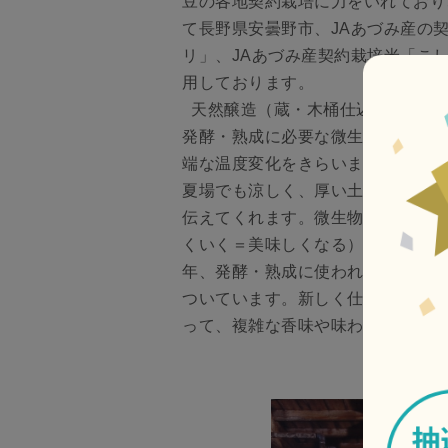
豆の各地契約栽培に力をいれており
て長野県安曇野市、JAあづみ産の
リ」、JAあづみ産契約栽培米「こし
用しております。
天然醸造（蔵・木桶仕込み）にこ
発酵・熟成に必要な微生物（麹菌、
端な温度変化をきらいます。創業時
夏場でも涼しく、厚い土壁と木桶は
伝えてくれます。微生物が快適にす
くいく＝美味しくなる）、ゆりかご
年、発酵・熟成に使われた蔵には、
ついています。新しく仕込んだお味
って、複雑な香味や味わいが増し、