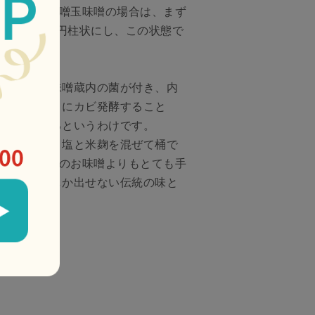
。しかし、味噌玉味噌の場合は、まず
cmぐらいの円柱状にし、この状態で
。
が乾燥して味噌蔵内の菌が付き、内
ズと同じようにカビ発酵すること
クが生まれるというわけです。
噌玉を砕き、塩と米麹を混ぜて桶で
せます。普通のお味噌よりもとても手
が、老舗にしか出せない伝統の味と
。