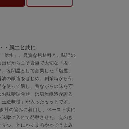
・・風土と共に
「信州」。良質な原材料と、味噌の
山国だからこそ貴重で大切な「塩」
中、塩問屋として創業した「塩屋」
醤油の醸造をはじめ、創業時から伝
桶を使って醸し、昔ながらの味を守
のお味噌詰合せ」は塩屋醸造が誇る
、玉造味噌」が入ったセットです。
き茸の旨みに着目し、ペースト状に
を味噌に入れて発酵させた、えのき
き立つ、とにかくまろやかでうまみ