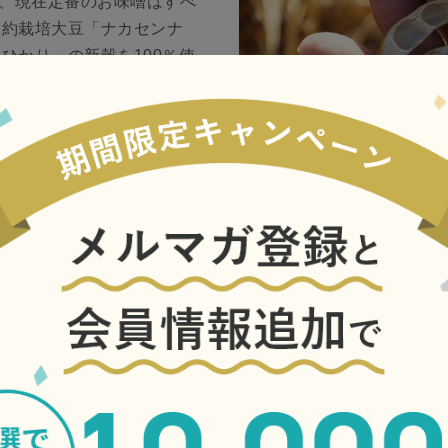
、現在定番のお味噌はすべ
契約栽培大豆「ナカセンナ
ひかり」の新穀を100％使
だわっております。お味噌の
酵母等）は夏場の高温や極
から伝わる塩屋の味噌蔵は
四季の温度変化をやんわり
ごせる（発酵・熟成がうま
の様な存在です。また長
塩屋独特の「蔵付の菌」が
噌にその菌が付くことによ
塩屋の味が守られます。
玉造り味噌
通常のお味噌は、蒸して潰