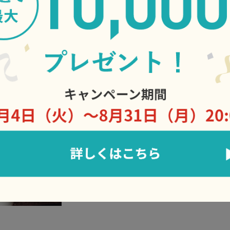
れ、10～1年程寝かせます
蒸して潰した大豆を高さ15
味噌蔵で2週間程寝かせます
これにより、味噌玉の周り
部が乳酸発酵します。チー
で、程よい酸味と独特のコ
このあと、出来上がった味
さらに6～10ヶ月程発酵さ
間がかかる味噌玉作りです
して地元でも大変評判です