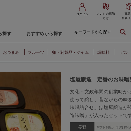
いいもの探訪
商品
ログイン
とは
お届け
ら探す
おすすめから探す
おつまみ
フルーツ
卵・乳製品・ジャム
調味料
パン
塩屋醸造 定番のお味噌
文化・文政年間の創業時か
使って醸し、昔ながらの味
味噌詰合せ」は塩屋醸造が
造味噌」が入ったセットで