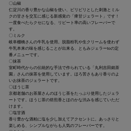
〇山椒
仁淀川の香り豊かな山椒を使い、ピリピリとした刺激とミル
クの甘さを交互に感じる新感覚の「痺甘ジェラート」です！
一度食べたらクセになる、リピート率の高いフレーバーで
す。
〇ミルク
岐阜棚橋さんの牛乳を使用。脱脂粉乳や生クリームを使わず
牛乳本来の味を感じることが出来る、ともみジェラーtoの定
番メニューです。
〇抹茶
室町時代からの伝統的な手法で作られている「丸利吉田銘茶
園」さんの抹茶を使用しています。ほろ苦さもあり香りのよ
いお抹茶のジェラートです。
〇ほうじ茶
京都老舗のお茶屋さんのほうじ茶をたっぷり使用したジェラ
ートです。ほうじ茶の焙煎香とほのかな渋みを感じていただ
けます。
〇塩甘酒
香り豊かな酒粕に塩を少し加えてアクセントに。あっさりと
楽しめる、シンプルながらも人気のフレーバーです。