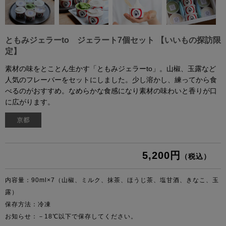
ともみジェラーto ジェラート7個セット 【いいもの探訪限
定】
素材の味をとことん生かす「ともみジェラーto」。山椒、玉露など
人気のフレーバーをセットにしました。少し溶かし、練ってから食
べるのがおすすめ。なめらかな食感になり素材の味わいと香りが口
に広がります。
5,200円
（税込）
内容量：90ml×7（山椒、ミルク、抹茶、ほうじ茶、塩甘酒、きなこ、玉
露）
保存方法：冷凍
お知らせ：－18℃以下で保存してください。