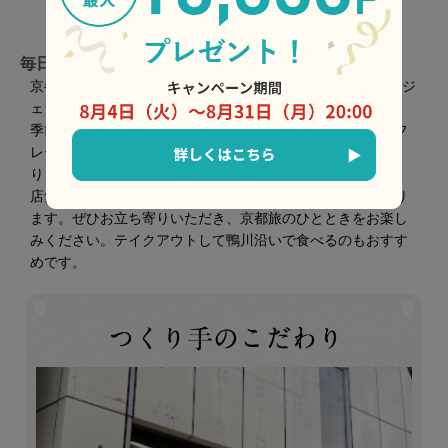
毎日通いたくなるジェラート屋さん
京都鴨川に架かる五条大橋から徒歩約5分の場所に「ともみジ
ェラーto」はあります。
季節の果物や野菜など、その素材が一番美味しい時に作るフ
レーバーや、ともみさんのひらめきで作るフレーバーがあ
り、行くたびに新しいジェラートに出会えます。
店舗限定のパフェや、お酒と一緒に食べるジェラートもあり
ます。ぜひお立ち寄りいただき、京都旅のひとときをお楽し
みください。テイクアウトして鴨川沿いで食べるのもおすす
めです。