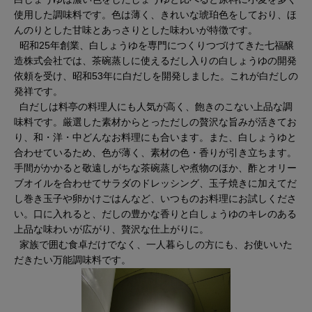
使用した調味料です。色は薄く、きれいな琥珀色をしており、ほ
んのりとした甘味とあっさりとした味わいが特徴です。
昭和25年創業、白しょうゆを専門につくりつづけてきた七福醸
造株式会社では、茶碗蒸しに使えるだし入りの白しょうゆの開発
依頼を受け、昭和53年に白だしを開発しました。これが白だしの
発祥です。
白だしは料亭の料理人にも人気が高く、飽きのこない上品な調
味料です。厳選した素材からとっただしの贅沢な旨みが活きてお
り、和・洋・中どんなお料理にも合います。また、白しょうゆと
合わせているため、色が薄く、素材の色・香りが引き立ちます。
手間がかかると敬遠しがちな茶碗蒸しや煮物のほか、酢とオリー
ブオイルを合わせてサラダのドレッシング、玉子焼きに加えてだ
し巻き玉子や卵かけごはんなど、いつものお料理にお試しくださ
い。口に入れると、だしの豊かな香りと白しょうゆのキレのある
上品な味わいが広がり、贅沢な仕上がりに。
家族で囲む食卓だけでなく、一人暮らしの方にも、お使いいた
だきたい万能調味料です。