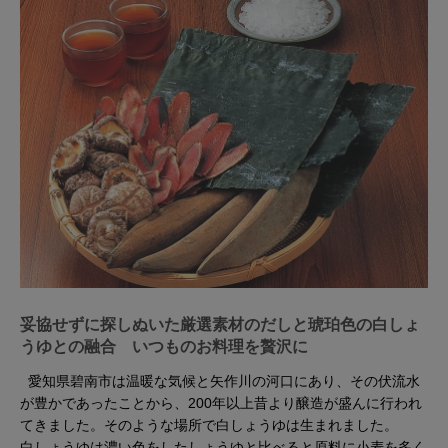
妥協せずに探しぬいた厳選素材のだしと琥珀色の白しょ
うゆとの融合 いつものお料理を贅沢に
愛知県碧南市は温暖な気候と矢作川の河口にあり、その伏流水
が豊かであったことから、200年以上昔より醸造が盛んに行われ
てきました。そのような場所で白しょうゆは生まれました。
白しょうゆは濃い色をしたしょうゆと比べると原料に小麦を多く