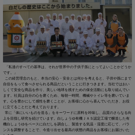
「私達のすべての基準は、それが世界中の子供子孫にとってよいことかどうか
です。」
この経営理念のもと、本当の安心・安全とは何かを考えると、子供や孫にまで
自信をもって食べさせられる商品だということに行きつきます。当社ではおい
しくて安全な商品を作り、美しい地球を残すための保全活動にも取り組んでい
ます。社員は自分の心を磨くため、毎朝一時間、機械やトイレ等を磨いていま
す。心を豊かにして感性を磨くことが、お客様に心から喜んでいただき、お役
に立てることだと考えております。
常に「体にいいものを造る」をキーワードに原料を吟味し、品質のさらなる向
上を目指し研究を続けています。白しょうゆ有機ＪＡＳ認定工場で醸造した有
機白しょうゆをベースに白だしを調合し、製造する気温・湿度に応じて、バラ
ンスを調整することで、今造り出せる最高の状態の商品をお客様にお届けいた