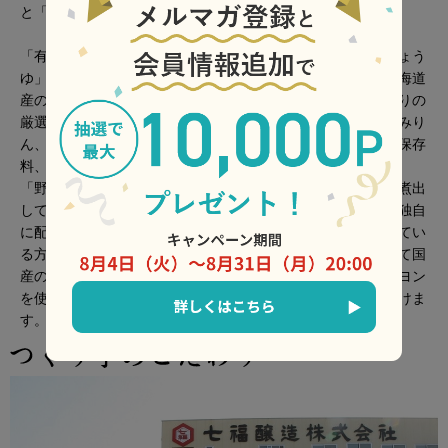
と「野菜白だし」を２本セットにしました。
「有機白だし」は有機ＪＡＳ認定を受けた「有機ＪＡＳ白しょう
ゆ」をベースに九州・枕崎産のかつおを使った本枯れ節、北海道
産の良質な昆布、大分県産の肉厚のどんこ、といったこだわりの
厳選素材からじっくりと時間をかけて煮だしただしと有機塩みり
ん、有機砂糖等を独自に配合し開発しました。化学調味料、保存
料、着色料不使用ですので安心してお使いいただけます。
「野菜白だし」は動物性の原料を一切使用せず、野菜だけを煮出
してとっただしと、「有機白しょうゆ」、野菜ブイヨン等を独自
に配合した新しいタイプの白だしです。動物性の食品を控えてい
る方にもお勧めです。だしに使用している６種の野菜はすべて国
産の厳選素材で、洋風のお料理に良く合い、コンソメやブイヨン
を使ったレシピを「野菜白だし」に置き換えてお使いいただけま
す。