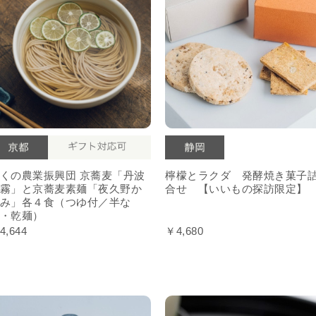
くの農業振興団 京蕎麦「丹波
檸檬とラクダ 発酵焼き菓子
霧」と京蕎麦素麺「夜久野か
合せ 【いいもの探訪限定】
み」各４食（つゆ付／半な
・乾麺）
4,644
￥4,680