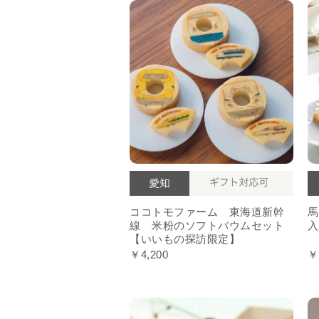
ココトモファーム 東海道新幹
馬
線 米粉のソフトバウムセット
入
【いいもの探訪限定】
￥4,200
￥