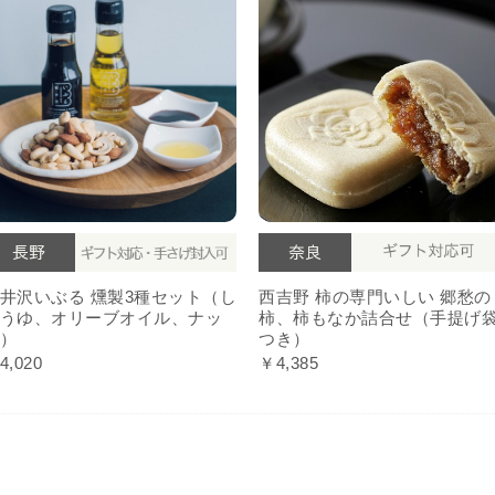
井沢いぶる 燻製3種セット（し
西吉野 柿の専門いしい 郷愁の
うゆ、オリーブオイル、ナッ
柿、柿もなか詰合せ（手提げ
）
つき）
4,020
￥4,385