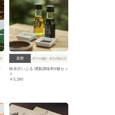
ー
軽井沢いぶる 燻製調味料5種セッ
ト
￥5,280