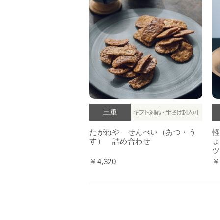
たがねや せんべい（あつ・う
軽
す） 詰め合わせ
ょ
ツ
￥4,320
￥