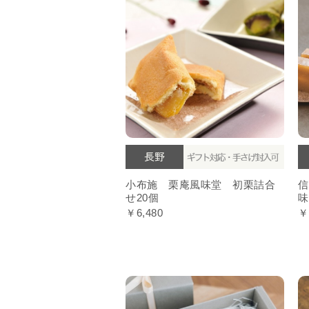
小布施 栗庵風味堂 初栗詰合
信
せ20個
味
￥6,480
￥