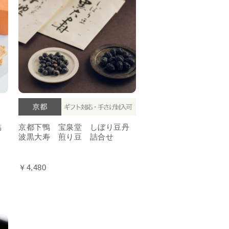
詰
京都下鴨 宝泉堂 しぼり豆丹
波黒大寿 煎り豆 詰合せ
￥4,480