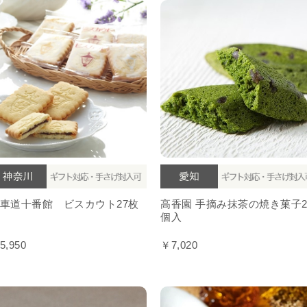
車道十番館 ビスカウト27枚
高香園 手摘み抹茶の焼き菓子2
個入
5,950
￥7,020