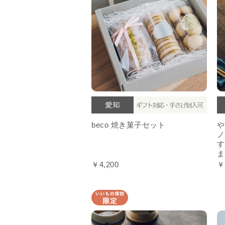
beco 焼き菓子セット
や
ノ
す
ま
￥4,200
￥