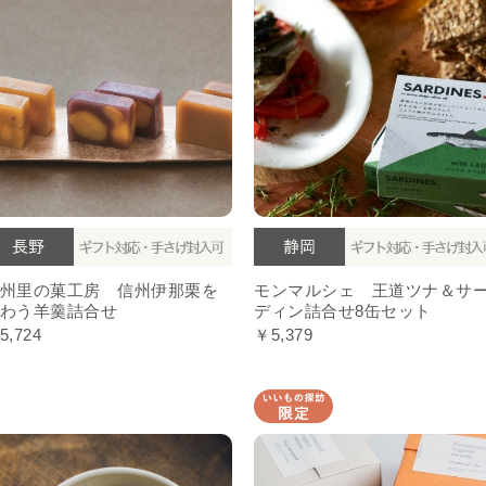
州里の菓工房 信州伊那栗を
モンマルシェ 王道ツナ＆サ
わう羊羹詰合せ
ディン詰合せ8缶セット
5,724
￥5,379