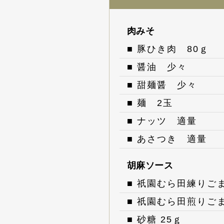
肉みそ
■ 豚ひき肉 80ｇ
■ 醤油 少々
■ 甜麺醤 少々
■ 麺 2玉
■ ナッツ 適量
■ あさつき 適量
胡麻ソース
■ 祇園むら田練りごま
■ 祇園むら田煎りご
■ 砂糖 25ｇ