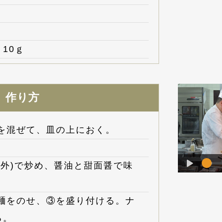
10ｇ
作り方
料を混ぜて、皿の上におく。
量外)で炒め、醤油と甜面醤で味
に麺をのせ、③を盛り付ける。ナ
る。