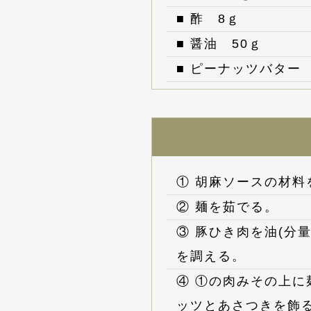
■ 酢 8ｇ
■ 醤油 50ｇ
■ ピーナッツバター 
① 胡麻ソースの材
② 麺を茹でる。
③ 豚ひき肉を油(分
を調える。
④ ①の肉みその上
ッツとあさつきを飾