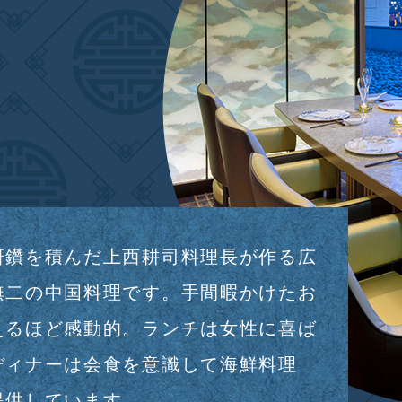
研鑽を積んだ上西耕司料理長が作る広
無二の中国料理です。手間暇かけたお
えるほど感動的。ランチは女性に喜ば
ディナーは会食を意識して海鮮料理
提供しています。