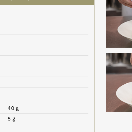
 40ｇ
ま 5ｇ