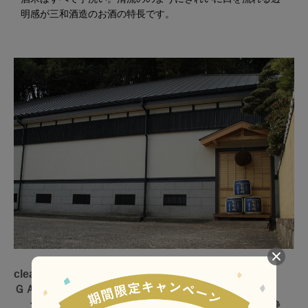
明感が三和酒造のお酒の特長です。
clear water 清水の純米吟醸
ＧＡＲＹＵＢＡＩ５５コレクション
酒米の王様「山田錦」、淡麗スッキリな「五百万石」、静