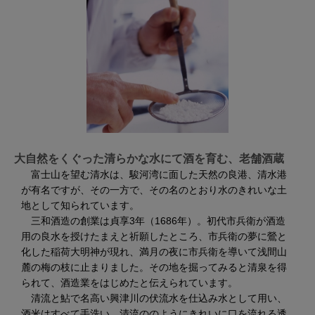
大自然をくぐった清らかな水にて酒を育む、老舗酒蔵
富士山を望む清水は、駿河湾に面した天然の良港、清水港
が有名ですが、その一方で、その名のとおり水のきれいな土
地として知られています。
三和酒造の創業は貞享3年（1686年）。初代市兵衛が酒造
用の良水を授けたまえと祈願したところ、市兵衛の夢に鶯と
化した稲荷大明神が現れ、満月の夜に市兵衛を導いて浅間山
麓の梅の枝に止まりました。その地を掘ってみると清泉を得
られて、酒造業をはじめたと伝えられています。
清流と鮎で名高い興津川の伏流水を仕込み水として用い、
酒米はすべて手洗い。清流ののようにきれいに口を流れる透