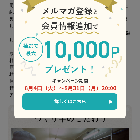
岡県産「誉富士」という３つの酒米を同じ55％精米で醸した
純米吟醸。山田錦の完成度の高さ、五百万石のキレのよさ、
誉富士のしっかりとした吟醸香、各酒米がもつ特徴を引き出
しています。
3本をつなげると富士山になる限定ラベル。ＰＯＰな絵も楽
しみながら、飲み比べて米の違いをご堪能ください。
原料米：山田錦100％
精米歩合：55％、日本酒度：+6、酸度：1.4
原料米：誉富士100％
精米歩合：55％、日本酒度：+4、酸度：1.4
原料米：五百万石100％
精米歩合：55％、日本酒度：+4、酸度：1.4
アルコール分：16度以上17度未満