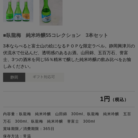
■臥龍梅 純米吟醸55コレクション 3本セット
3本ならべると富士山の絵になるＰＯＰな限定ラベル。静岡興津川の
伏流水で仕込んだ、透明感のあるお酒。山田錦、五百万石、誉富
士、3つの酒米を同じ55％精米で醸した純米吟醸の飲み比べをお愉
しみください。
1円
（税込）
内容量：臥龍梅 純米吟醸 山田錦 300ml、臥龍梅 純米吟醸 五百
万石 300ml、臥龍梅 純米吟醸 誉富士 300ml
賞味期限／消費期限：365日
保存方法：常温