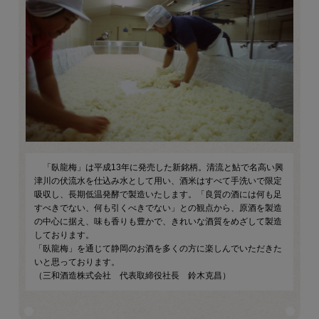
「臥龍梅」は平成13年に発売した新銘柄。清流と鮎で名高い興
津川の伏流水を仕込み水として用い、酒米はすべて手洗いで限定
吸収し、長期低温発酵で製造いたします。「良質の酒には何も足
すべきでない、何も引くべきでない」との観点から、原酒を製造
の中心に据え、味も香りも豊かで、きれいな酒質をめざして製造
しております。
「臥龍梅」を通じて静岡のお酒を多くの方に楽しんでいただきた
いと思っております。
（三和酒造株式会社 代表取締役社長 鈴木克昌）