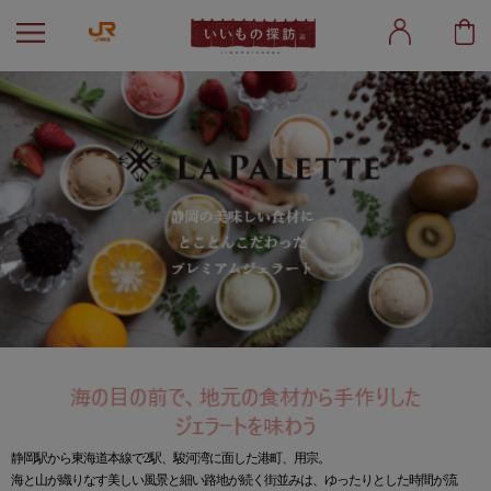
静岡駅から東海道本線で2駅、駿河湾に面した港町、用宗。
海と山が織りなす美しい風景と細い路地が続く街並みは、ゆったりとした時間が流