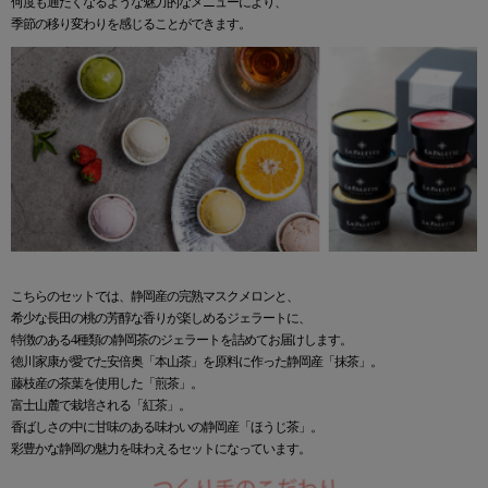
何度も通たくなるような魅⼒的なメニューにより、
季節の移り変わりを感じることができます。
こちらのセットでは、静岡産の完熟マスクメロンと、
希少な長田の桃の芳醇な香りが楽しめるジェラートに、
特徴のある4種類の静岡茶のジェラートを詰めてお届けします。
徳川家康が愛でた安倍奥「本山茶」を原料に作った静岡産「抹茶」。
藤枝産の茶葉を使用した「煎茶」。
富士山麓で栽培される「紅茶」。
香ばしさの中に甘味のある味わいの静岡産「ほうじ茶」。
彩豊かな静岡の魅力を味わえるセットになっています。