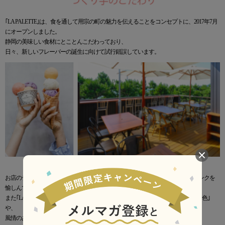
｢LA PALETTE｣は、食を通して用宗の町の魅力を伝えることをコンセプトに、2017年7月
にオープンしました。
静岡の美味しい食材にとことんこだわっており、
日々、新しいフレーバーの誕生に向けて試行錯誤しています。
お店のテラスでは、海風を感じながら、季節ごとのジェラートやパフェ、ドリンクを
愉しんでいただけます。
また｢LA PALETTE｣の近くには、古民家をリノベーションした一棟貸しの宿｢日本色｣
や、
風情のある漁港を眺める天然温泉｢用宗みなと温泉｣など、