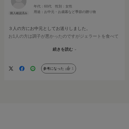
年代：
60代
性別：
女性
用途：
お中元・お歳暮など季節の贈り物
３人の方にお中元としてお送りしました。
お1人の方は調子が悪かったのですがジェラートを食べて
元気になりましたとわざわざお電話頂きました。もう１人
続きを読む
の方はご家族で召し上がって下さった様で凄く美味しかっ
たとLINE下さいました。３人目の方はとても美味しかっ
たとお葉書下さいました。
参考になった
1
皆様とても喜んで下さいました。
有難うございました。