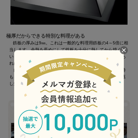
極厚だからできる特別な料理がある
鉄板の厚みは9㎜。これは一般的な料理用鉄板の4～5倍に相
当します。余熱を長めにして鉄板を十分に熱してから焼くと
いう、肉を美味しく食べるための極意も、『極厚鉄板』があ
れば手軽に実践できます。
肉以外の料理にもおすすめで、例えばお好み焼きを焼く時
も、⽚⾯を⾹ばしく焼いた後で裏返して、専⽤蓋をかけて蒸
し焼きにすると、ふんわりとした仕上がりになります。