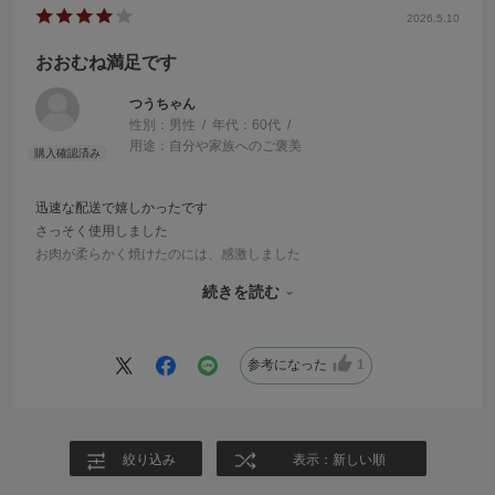
2026.5.10
おおむね満足です
つうちゃん
性別：
男性
年代：
60代
用途：
自分や家族へのご褒美
迅速な配送で嬉しかったです
さっそく使用しました
お肉が柔らかく焼けたのには、感激しました
思ったより重いのにびっくりしました
続きを読む
永く大事に使用していきます
ありがとうございました
参考になった
1
絞り込み
表示：新しい順