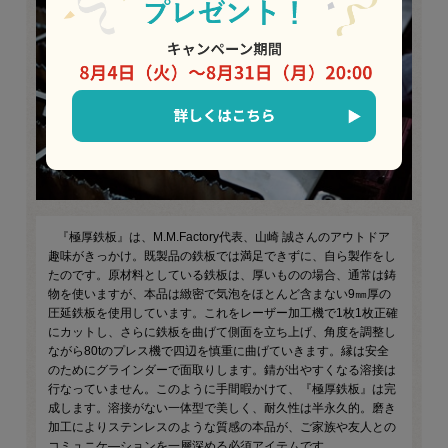
『極厚鉄板』は、M.M.Factory代表、山崎 誠さんのアウトドア
趣味がきっかけ。既製品の鉄板では満足できずに、自ら製作をし
たのです。原材料としている鉄板は、厚いものの場合、通常は鋳
物を使いますが、本品は緻密で気泡をほとんど含まない9㎜厚の
圧延鉄板を使用しています。これをレーザー加工機で1枚1枚正確
にカットし、さらに鉄板を曲げて側面を立ち上げ、角度を調整し
ながら80tのプレス機で四辺を慎重に曲げていきます。縁は安全
のためにグラインダーで面取りします。錆が出やすくなる溶接は
行なっていません。このように手間暇かけて、『極厚鉄板』は完
成します。溶接がない一体型で美しく、耐久性は半永久的。磨き
加工によりステンレスのような質感の本品が、ご家族や友人との
コミュニケ―ションを一層深める必須アイテムです。