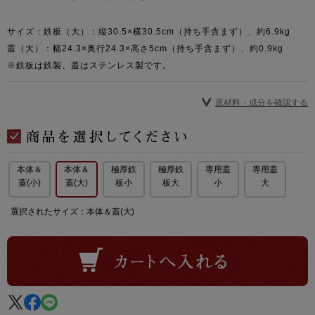
サイズ：鉄板（大）：縦30.5×横30.5cm（持ち手含まず）、約6.9kg
蓋（大）：幅24.3×奥行24.3×高さ5cm（持ち手含まず）、約0.9kg
※鉄板は鉄製、蓋はステンレス製です。
原材料・成分を確認する
本体＆
本体＆
極厚鉄
極厚鉄
専用蓋
専用蓋
蓋(小)
蓋(大)
板小
板大
小
大
選択されたサイズ：本体＆蓋(大)