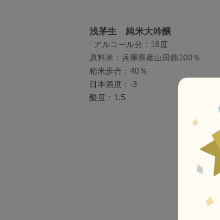
浅茅生 純米大吟醸
アルコール分：16度
原料米：兵庫県産山田錦100％
精米歩合：40％
日本酒度：-3
酸度：1.5