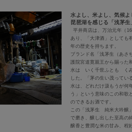
水よし、米よし、気候よ
琵琶湖を感じる「浅茅生
平井商店は、万治元年（16
あり、「大津酒」としても有
年の歴史を持ちます。
ブランド名「浅茅生（あさ
護院宮道寛親王から賜った
水は いく千世ふとも く
した。「茅の生い茂ってい
水は、どれだけ汲もうが何
う」という意味のこの和歌
のできるお酒です。
この「浅茅生 純米大吟醸」
で磨き、醸し出した至高の
醸香と豊潤な米の甘み、程