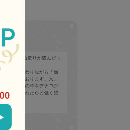
あったほど酒造りが盛んだっ
です。
手造りにこだわりながら「当
努力いたしております。又、
過ぎていく今の時をアナログ
もりが伝えられたらと強く望
兵衛）