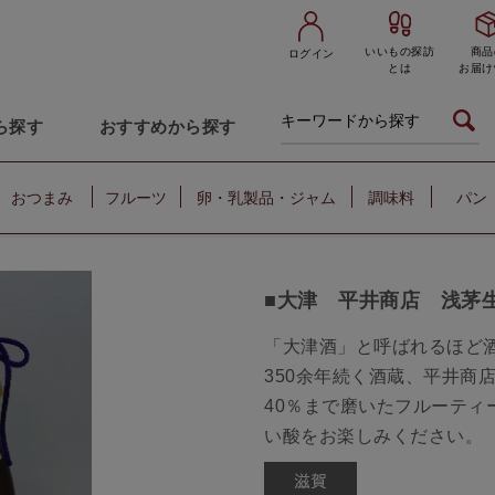
いいもの探訪
商品
ログイン
とは
お届け
ら探す
おすすめから探す
おつまみ
フルーツ
卵・乳製品・ジャム
調味料
パン
■大津 平井商店 浅茅
「大津酒」と呼ばれるほど
350余年続く酒蔵、平井商
40％まで磨いたフルーティ
い酸をお楽しみください。