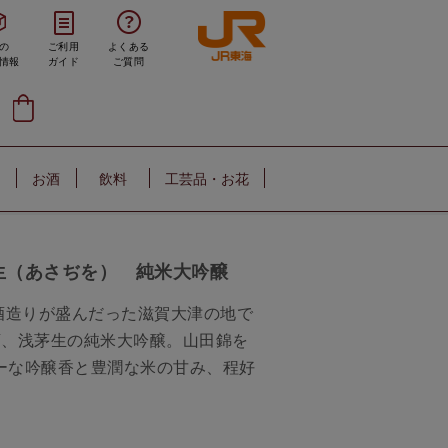
の
ご利用
よくある
情報
ガイド
ご質問
お酒
飲料
工芸品・お花
生（あさぢを） 純米大吟醸
酒造りが盛んだった滋賀大津の地で
店、浅茅生の純米大吟醸。山田錦を
ーな吟醸香と豊潤な米の甘み、程好