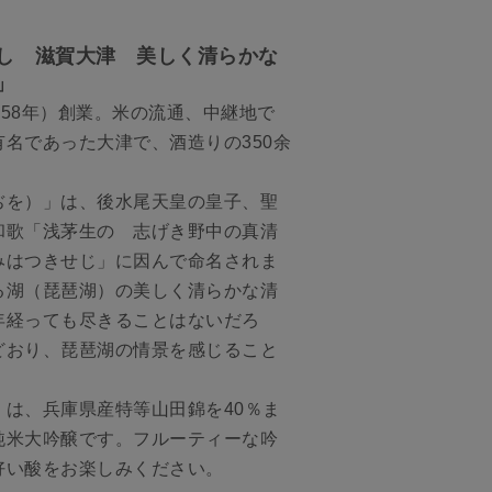
し 滋賀大津 美しく清らかな
」
58年）創業。米の流通、中継地で
名であった大津で、酒造りの350余
ぢを）」は、後水尾天皇の皇子、聖
和歌「浅茅生の 志げき野中の真清
みはつきせじ」に因んで命名されま
る湖（琵琶湖）の美しく清らかな清
年経っても尽きることはないだろ
どおり、琵琶湖の情景を感じること
は、兵庫県産特等山田錦を40％ま
純米大吟醸です。フルーティーな吟
好い酸をお楽しみください。