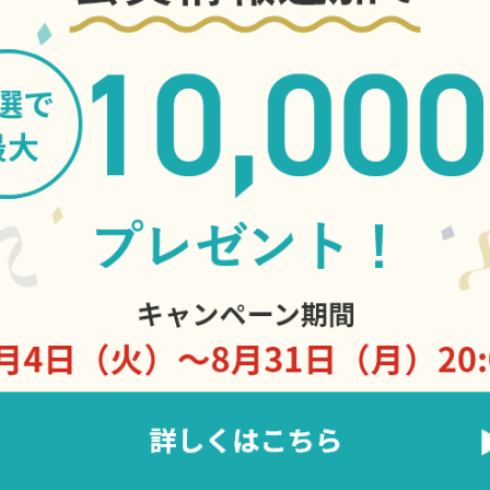
平井商店は、「大津酒」という呼称も
た滋賀、大津の地で350余年続く酒蔵
ひと冬、ひと冬を大切に、昔ながらの
蔵ならでは」と言われる酒を造るよう
「酒を造る」ということがデジタルに
に変え、酒を口にする人々へ手のぬく
んでいます。
（有限会社 平井商店 社長 平井八