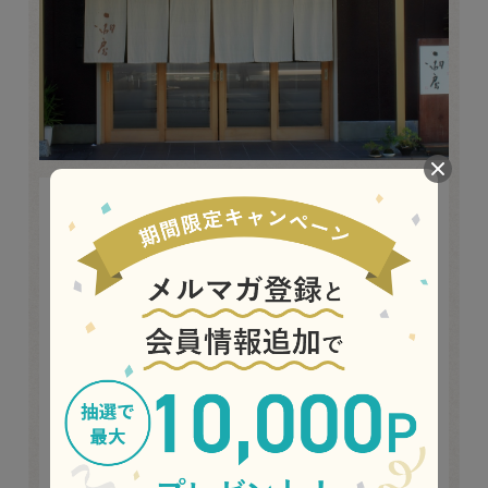
祖母が作る「鮎の佃煮」に続く逸品を作りたいという思いか
ら、江戸時代から続く真鴨料理の老舗『鳥心』で鴨肉の調理を学
びました。古くから長浜港には良質な真鴨を出す店が並んだこと
から、「鴨の本場」といわれています。「鴨ロースの基本は教え
てやるから、後はお前の努力でお客様を感動させられる味に仕上
げなさい。ええ加減な鴨ロースは世の中に山ほどある。ええもん
に仕上げなあかん」と『鳥新』の大将の教えを受け、『ダントツ
に美味しい鴨ロースをつくる！』と心に誓いました。
鴨の選定はもちろん、良い昆布を求めて北海道の利尻まで飛ん
だり、何十種類という醤油を試したりと、試作と試食を繰り返す
毎日でした。それから７年が経過し、ようやく自信を持ってお客
様にご提供できる和風『鴨ロース』が完成しました。
（一湖房 代表取締役社長 川瀬裕正）