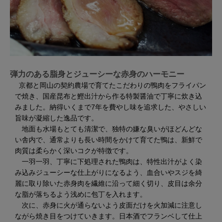
弾力のある脂身とジューシーな赤身のハーモニー
京都と岡山の契約農場で育てたこだわりの鴨肉をフライパン
で焼き、国産昆布と鰹出汁から作る特製醤油で丁寧に炊き込
みました。納得いくまで7年を費やし味を追求した、やさしい
旨味が凝縮した逸品です。
地面も水場もとても清潔で、独特の嫌な臭いがほどんどな
い舎内で、通常よりも長い時間をかけて育てた鴨は、新鮮で
肉質は柔らかく深いコクが特徴です。
一羽一羽、丁寧に下処理された鴨肉は、特性出汁がよく染
み込みジューシーな仕上がりになるよう、血合いやスジを綺
麗に取り除いた赤身肉を繊維に沿って細く切り、皮目は余分
な脂が落ちるよう浅めに包丁を入れます。
次に、赤身に火が通らないよう皮面だけを火加減に注意し
ながら焼き目をつけていきます。日本酒でフランベして仕上