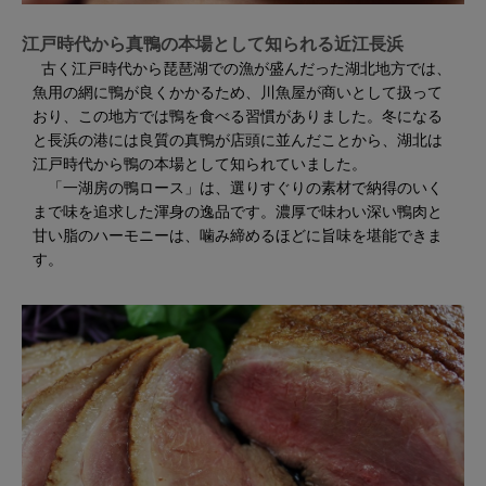
江戸時代から真鴨の本場として知られる近江長浜
古く江戸時代から琵琶湖での漁が盛んだった湖北地方では、
魚用の網に鴨が良くかかるため、川魚屋が商いとして扱って
おり、この地方では鴨を食べる習慣がありました。冬になる
と長浜の港には良質の真鴨が店頭に並んだことから、湖北は
江戸時代から鴨の本場として知られていました。
「一湖房の鴨ロース」は、選りすぐりの素材で納得のいく
まで味を追求した渾身の逸品です。濃厚で味わい深い鴨肉と
甘い脂のハーモニーは、噛み締めるほどに旨味を堪能できま
す。