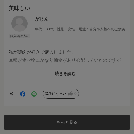
美味しい
がじん
年代：
30代
性別：
女性
用途：
自分や家族へのご褒美
私が鴨肉が好きで購入しました。
旦那が食べ物にかなり偏食があり心配していたのですが
（果物食べない、パンなど小麦は食べない等々）ほぼ旦那
続きを読む
が食べてしまいました（笑）
「これは癖がないから食べやすい」とのこと。
また購入します。
参考になった
0
もっと見る