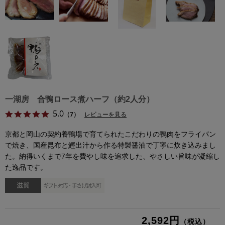
一湖房 合鴨ロース煮ハーフ（約2人分）
5.0
（7）
レビューを見る
京都と岡山の契約養鴨場で育てられたこだわりの鴨肉をフライパン
で焼き、国産昆布と鰹出汁から作る特製醤油で丁寧に炊き込みまし
た。納得いくまで7年を費やし味を追求した、やさしい旨味が凝縮し
た逸品です。
2,592円
（税込）