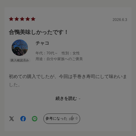
2026.6.3
合鴨美味しかったです！
チャコ
年代：
70代～
性別：
女性
用途：
自分や家族へのご褒美
初めての購入でしたが、今回は手巻き寿司にして味わいま
した。
適度な厚みと味付けで食べやすく、とても美味しく味わえ
続きを読む
ました。
このお味でしたら鴨蕎麦にも盛り付け出来て、これからも
美味しい楽しみが
参考になった
0
増えました。
素敵な出会いに感謝です♫