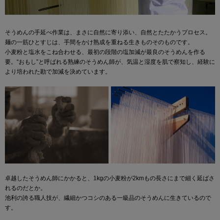
そうめんの手延べ作業は、まさに自然に寄り添い、自然とたたかうプロセス。
麺の一筋ひとすじは、手間をかけ熟成を重ねる生きものそのものです。
小麦粉と塩水をこね合わせる、最初の段階の塩加減が最良のそうめんを作る
要。“おもし”と呼ばれる熟練のそうめん師が、気温と湿度を肌で察知し、経験に
より培われた勘で加減を決めています。
卓越したそうめん師にかかると、1kgの小麦粉が2kmもの長さにまで細く延ばさ
れるのだとか。
池利の誇る職人技が、繊細かつコシのある一級品のそうめんに生きているので
す。