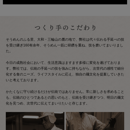
そうめんのふる里、大和・三輪山の麓の地で、弊社は代々伝わる手延べの技
を受け継ぎ160有余年、そうめん一筋に研鑽を重ね、技を磨いてまいりまし
た。
今日の成熟社会において、生活意識はますます多様に変化を遂げておりま
す。弊社では、伝統の手延べの技を強みに持ちながら、次世代の感性で細分
化する食のニーズ、ライフスタイルに応え、独自の麺文化を提案していきた
いと考えております。
かたくなに守り続けるだけが伝統ではありません。常に新しさを求めること
も、伝統のひとつであるとの思いのもと、伝統を受け継ぎつつ、明日の麺文
化を見つめ、次世代に伝えてまいりたいと存じます。