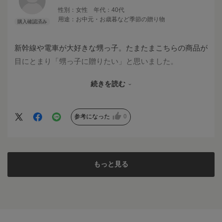
性別：
女性
年代：
40代
用途：
お中元・お歳暮など季節の贈り物
新幹線や電車が大好きな甥っ子。たまたまこちらの商品が
目にとまり「甥っ子に贈りたい」と思いました。
想像どおりの喜び様に、オバも嬉しい気持ちです！
続きを読む
これからますます暑くなりので、たくさんそうめん食べて
元気に過ごしてね！
参考になった
0
もっと見る