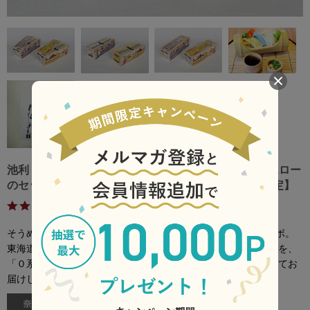
池利 そうめん新幹線【0系】、そうめんドクターイエロー
のセット（各１点） 手提げ袋付き【いいもの探訪限定】
4.7
（80）
レビューを見る
そうめん発祥の地“三輪の里”の老舗「池利」とＪＲ東海がコラボ。
東海道新幹線とドクターイエローをイメージした色のそうめんを、
「０系」「ドクターイエロー」のイラストを描いた木箱に入れてお
届けします。