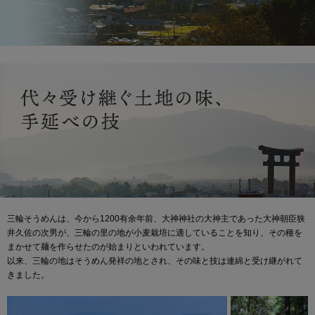
三輪そうめんは、今から1200有余年前、大神神社の大神主であった大神朝臣狭
井久佐の次男が、三輪の里の地が小麦栽培に適していることを知り、その種を
まかせて麺を作らせたのが始まりといわれています。
以来、三輪の地はそうめん発祥の地とされ、その味と技は連綿と受け継がれて
きました。