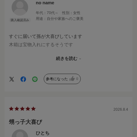
no name
年代：
70代～
性別：
女性
用途：
自分や家族へのご褒美
すぐに届いて孫が大喜びしています
木箱は宝物入れにするそうです
色のついたそうめんは初めてでしたが さすがの三輪そう
続きを読む
めん
おいしくいただきました
参考になった
0
2026.8.4
甥っ子大喜び
ひとち