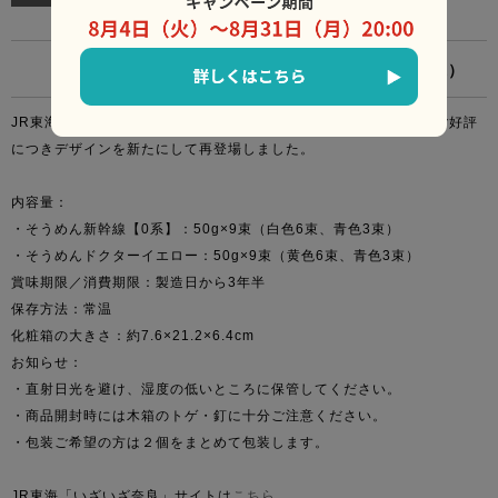
3,802円
（税込）
JR東海の奈良キャンペーンの一環で実現したそうめん新幹線が、ご好評
につきデザインを新たにして再登場しました。
内容量：
・そうめん新幹線【0系】：50g×9束（白色6束、青色3束）
・そうめんドクターイエロー：50g×9束（黄色6束、青色3束）
賞味期限／消費期限：製造日から3年半
保存方法：常温
化粧箱の大きさ：約7.6×21.2×6.4cm
お知らせ：
・直射日光を避け、湿度の低いところに保管してください。
・商品開封時には木箱のトゲ・釘に十分ご注意ください。
・包装ご希望の方は２個をまとめて包装します。
JR東海「いざいざ奈良」サイトは
こちら