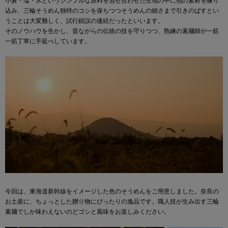
小麦・塩・水というシンプルな原料を混ぜ合わせた生地の中に他の素材を練り
込み、三輪そうめん独特のコシを保ちつつそうめんの細さまで引きのばすとい
うことは大変難しく、試行錯誤の連続だったといいます。
そのノウハウを生かし、昔ながらの伝統の技を守りつつ、熟練の素麺師が一筋
一筋丁寧に手延べしています。
今回は、東海道新幹線をイメージした色のそうめんをご用意しました。奈良の
お土産に、ちょっとした贈り物にぴったりの逸品です。職人技が生み出す三輪
素麺でしか味わえないのどゴシと風味をお楽しみください。