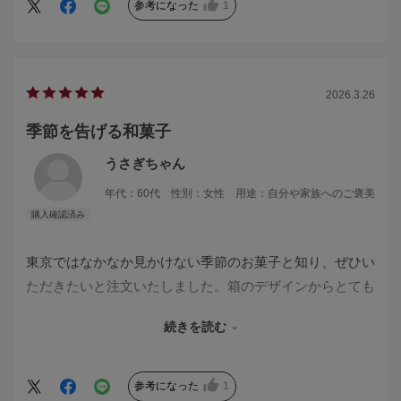
箱も椿柄で、箱を空ける前からワクワク、開けたら椿の形
参考になった
1
の和菓子で、目で楽しませてもらいながら美味しくいただ
いたとよろこばれました。
2026.3.26
季節を告げる和菓子
うさぎちゃん
年代：
60代
性別：
女性
用途：
自分や家族へのご褒美
東京ではなかなか見かけない季節のお菓子と知り、ぜひい
ただきたいと注文いたしました。箱のデザインからとても
美しく、感動しました。お菓子は甘すぎず、上品な味わい
続きを読む
で、東大寺お水取りの頃の奈良の様子、春を待つ気持ちと
いうストーリーと共に、満足していただきました。
参考になった
1