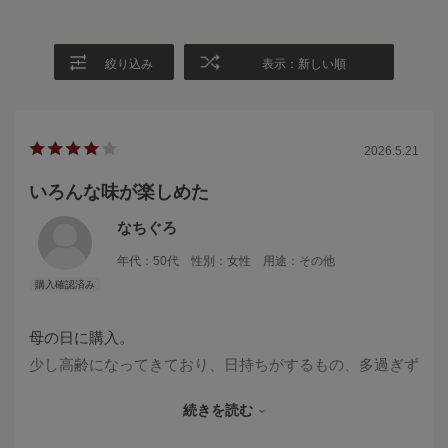
絞り込み
表示：新しい順
2026.5.21
いろんな味が楽しめた
なちぐろ
年代：
50代
性別：
女性
用途：
その他
母の日に購入。
少し高齢になってきており、日持ちがするもの、多過ぎず
いろんな味が楽しめるものを選びました。
続きを読む
母からは、種類があって少しずつ楽しみながら食べたいと
いった声を聞きました。