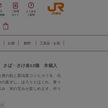
の
ご利用
よくある
情報
ガイド
ご質問
お酒
飲料
工芸品・お花
 さば・さけ各12個 木箱入
食感の鮭と新潟産コシヒカリを、伝
柿の葉ずし。ほろりとほぐれ、青々
旨み、米の甘みが楽しめます。作り
。