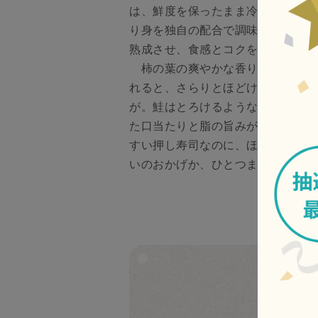
は、鮮度を保ったまま冷凍し直送し
り身を独自の配合で調味した特製の
熟成させ、食感とコクを一層引き出
柿の葉の爽やかな香り、一体感の
れると、さらりとほどけ、鼻にふっ
が。鮭はとろけるような食感と独特
た口当たりと脂の旨みが際立ってい
すい押し寿司なのに、ほろりとした
いのおかげか、ひとつまたひとつと