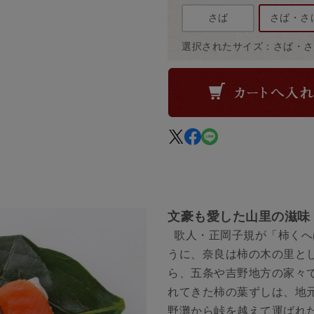
さば
さば・さ
選択されたサイズ：さば・さ
文豪も愛した山里の滋味
歌人・正岡子規が「柿くへ
うに、奈良は柿の木の里と
ら、五条や吉野地方の家々
れてきた柿の葉ずしは、地
野灘から峠を越えて運ばれ