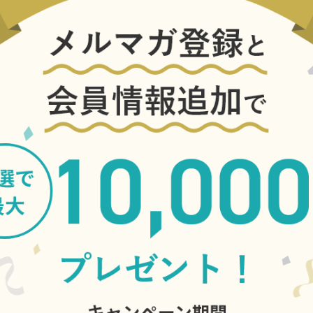
ます。解凍後には、その切
酢にじっくりと漬け込んで
しています。
ある魚の身とご飯。口に入
と抜ける青々しい清涼感
のコク、鯖はさっぱりとし
ます。ボリュームを感じや
食感、さっぱりとした味わ
手が伸びてしまいます。