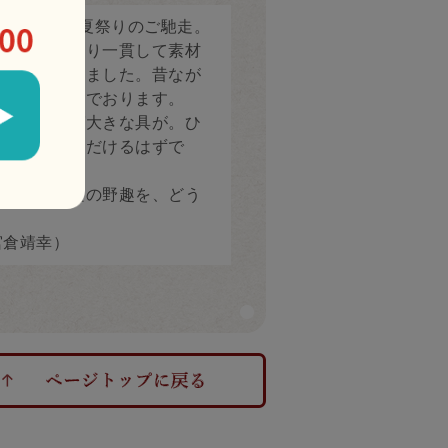
から伝わる夏祭りのご馳走。
は、創業時より一貫して素材
求してまいりました。昔なが
手作業で包んでおります。
っと開けば大きな具が。ひ
とご満足いただけるはずで
た古都奈良の野趣を、どう
倉靖幸）