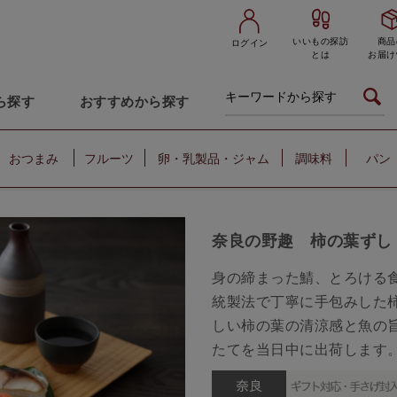
いいもの探訪
商品
ログイン
とは
お届け
ら探す
おすすめから探す
おつまみ
フルーツ
卵・乳製品・ジャム
調味料
パン
奈良の野趣 柿の葉ずし
身の締まった鯖、とろける
統製法で丁寧に手包みした
しい柿の葉の清涼感と魚の
たてを当日中に出荷します