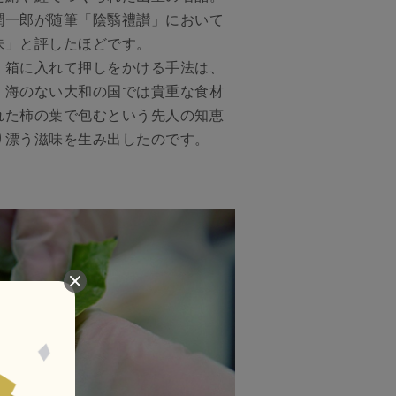
潤一郎が随筆「陰翳禮讃」において
味」と評したほどです。
箱に入れて押しをかける手法は、
。海のない大和の国では貴重な食材
れた柿の葉で包むという先人の知恵
り漂う滋味を生み出したのです。