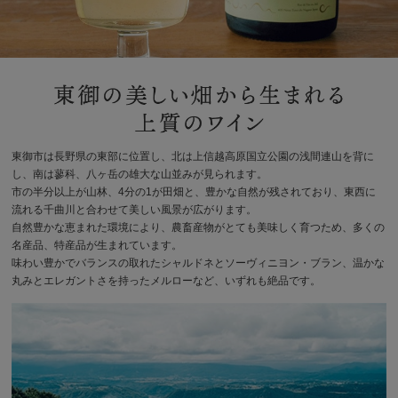
東御市は長野県の東部に位置し、北は上信越高原国立公園の浅間連山を背に
し、南は蓼科、八ヶ岳の雄大な山並みが見られます。
市の半分以上が山林、4分の1が田畑と、豊かな自然が残されており、東西に
流れる千曲川と合わせて美しい風景が広がります。
自然豊かな恵まれた環境により、農畜産物がとても美味しく育つため、多くの
名産品、特産品が生まれています。
味わい豊かでバランスの取れたシャルドネとソーヴィニヨン・ブラン、温かな
丸みとエレガントさを持ったメルローなど、いずれも絶品です。