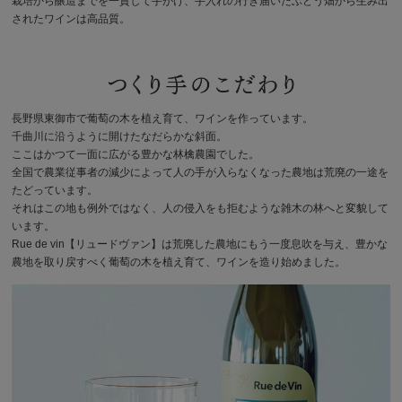
栽培から醸造までを一貫して手がけ、手入れの行き届いたぶどう畑から生み出
されたワインは高品質。
長野県東御市で葡萄の木を植え育て、ワインを作っています。
千曲川に沿うように開けたなだらかな斜面。
ここはかつて一面に広がる豊かな林檎農園でした。
全国で農業従事者の減少によって人の手が入らなくなった農地は荒廃の一途を
たどっています。
それはこの地も例外ではなく、人の侵入をも拒むような雑木の林へと変貌して
います。
Rue de vin【リュードヴァン】は荒廃した農地にもう一度息吹を与え、豊かな
農地を取り戻すべく葡萄の木を植え育て、ワインを造り始めました。