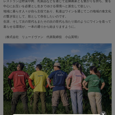
レストランは野菜や肉、乳製品などを通じて近隣農家とも繋がりを持ち、食を
中心にお互いを必要とし生きてゆける環境へと派生して欲しい。
地域に暮らす人々が自ら主役であり、私達はワインを通じてこの地域の食文化
の繋ぎ役として、彩として存在したいのです。
生涯、そして次の世代もまたその次の世代も当たり前のようにワインを造って
暮らせる環境が、一本の通りから始まりますように。
（株式会社 リュードヴァン 代表取締役 小山英明）