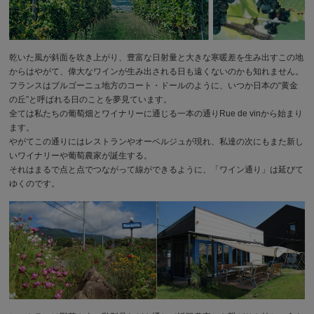
乾いた風が斜面を吹き上がり、豊富な日射量と大きな寒暖差を生み出すこの地
からはやがて、偉大なワインが生み出される日も遠くないのかも知れません。
フランスはブルゴーニュ地方のコート・ドールのように、いつか日本の“黄金
の丘”と呼ばれる日のことを夢見ています。
全ては私たちの葡萄畑とワイナリーに通じる一本の通りRue de vinから始まり
ます。
やがてこの通りにはレストランやオーベルジュが現れ、私達の次にもまた新し
いワイナリーや葡萄農家が誕生する。
それはまるで点と点でつながって線ができるように、「ワイン通り」は延びて
ゆくのです。