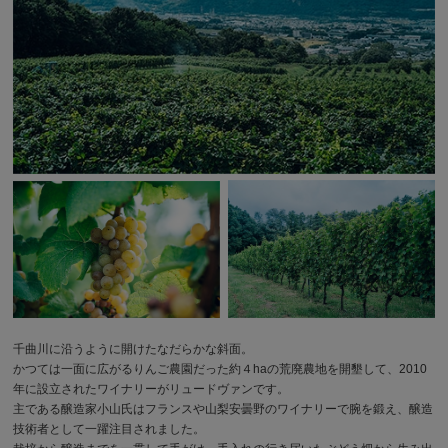
千曲川に沿うように開けたなだらかな斜面。
かつては一面に広がるりんご農園だった約４haの荒廃農地を開墾して、2010
年に設立されたワイナリーがリュードヴァンです。
主である醸造家小山氏はフランスや山梨安曇野のワイナリーで腕を鍛え、醸造
技術者として一躍注目されました。