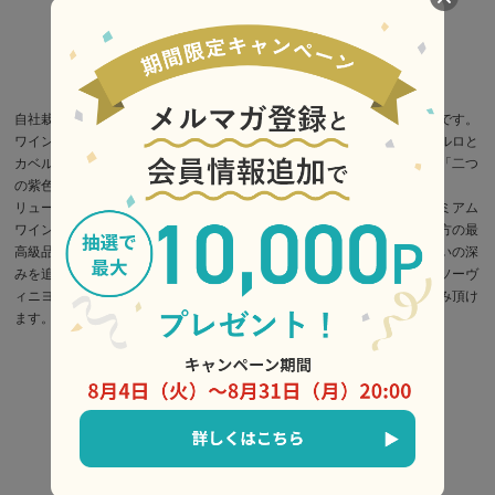
自社栽培のカベルネ・ソーヴィニヨンとメルロをブレンドした赤ワインです。
ワインのスタイルはフランス・ボルドー地方ワインを連想させます。メルロと
カベルネソーヴィニヨンというボルドーの偉大な紫色に輝く葡萄の房を「二つ
の紫色のドレス」に見立てたことが名前の由来です。
リュードヴァンではボルドースタイルワインの頂点として長野県のプレミアム
ワインとして定評のあるメルロ単一の使用ではなく、同じくボルドー地方の最
高級品種であるカベルネ・ソーヴィニヨンとブレンドすることで、味わいの深
みを追及しています。メルローの滑らかで丸みのある味わい、カベルネソーヴ
ィニヨンのスパイシー広がりのある味わいの絶妙なハーモニーをお楽しみ頂け
ます。