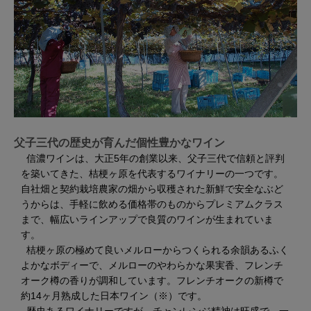
父子三代の歴史が育んだ個性豊かなワイン
信濃ワインは、大正5年の創業以来、父子三代で信頼と評判
を築いてきた、桔梗ヶ原を代表するワイナリーの一つです。
自社畑と契約栽培農家の畑から収穫された新鮮で安全なぶど
うからは、手軽に飲める価格帯のものからプレミアムクラス
まで、幅広いラインアップで良質のワインが生まれていま
す。
桔梗ヶ原の極めて良いメルローからつくられる余韻あるふく
よかなボディーで、メルローのやわらかな果実香、フレンチ
オーク樽の香りが調和しています。フレンチオークの新樽で
約14ヶ月熟成した日本ワイン（※）です。