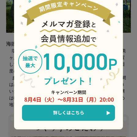
海抜700M。葡萄のふるさと桔梗ヶ原
塩尻は海抜約700ｍと標高が高く、西にアルプス、東には美
ヶ原や高ボッチといった高山に囲まれた松本盆地の南に位置
しています。一年を通じて雨が少なく南風が強く乾燥した湿
度の少ない所です。
また、葡萄の成熟にとって大切な8月から10月にかけて昼間
は高温になり朝晩は冷え込むという、一日の温度の差が大き
いため、ワイン用葡萄にとって好条件になっています。土壌
は礫層を基盤としてその上に火山灰土が堆積した土壌のため
地下水位が極めて低く、水はけが極めて良好です。