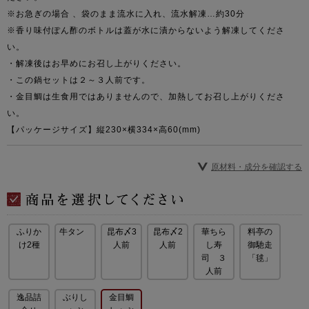
※お急ぎの場合 、袋のまま流水に入れ、流水解凍…約30分
※香り味付ぽん酢のボトルは蓋が水に漬からないよう解凍してくださ
い。
・解凍後はお早めにお召し上がりください。
・この鍋セットは２～３人前です。
・金目鯛は生食用ではありませんので、加熱してお召し上がりくださ
い。
【パッケージサイズ】縦230×横334×高60(mm)
原材料・成分を確認する
ふりか
牛タン
昆布〆3
昆布〆2
華ちら
料亭の
け2種
人前
人前
し寿
御馳走
司 ３
「毬」
人前
逸品詰
ぶりし
金目鯛