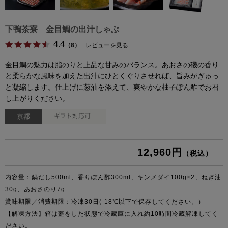
下鴨茶寮 金目鯛の出汁しゃぶ
4.4
（8）
レビューを見る
金目鯛の魅力は脂のりと上品な甘みのバランス。あおさの磯の香り
と柔らかな風味を加えた出汁にひとくぐりさせれば、旨みがぎゅっ
と凝縮します。仕上げに葱油を添えて、爽やかな柚子ぽん酢でお召
し上がりください。
12,960円
（税込）
内容量：鍋だし500ml、香りぽん酢300ml、キンメダイ100g×2、ねぎ油
30g、あおさのり7g
賞味期限／消費期限：冷凍30日(-18℃以下で保存してください。）
【解凍方法】箱は蓋をした状態で冷蔵庫に入れ約10時間冷蔵解凍してく
ださい。