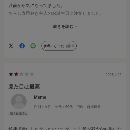
以前から気になってました。
ちらし寿司好き主人のお誕生日に注文しました。
2人でのお祝いのつもりでしたが、急遽子供達も一緒に。
続きを読む
具沢山ですし、8時間解凍するだけで頂ける
またとても華やか。
皆んなすごく喜んでました。
参考になった
0
もっと早くお願いすればお正月も楽でした。
今度は贈り物にも使いたいです。
2026.4.23
見た目は最高
Meme
性別：
女性
年代：
60代
用途：
冠婚葬祭
解凍指示にしたがったのですが、すし飯が残念な結果にな