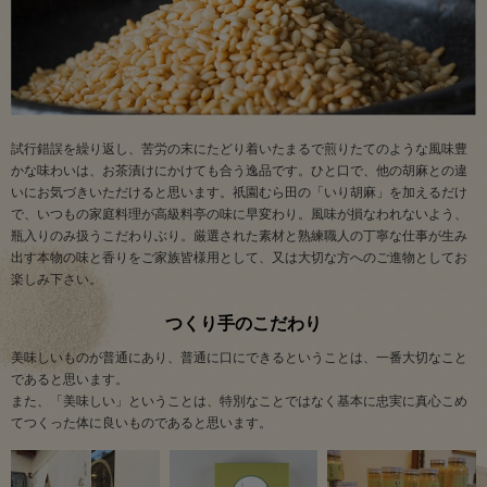
試行錯誤を繰り返し、苦労の末にたどり着いたまるで煎りたてのような風味豊
かな味わいは、お茶漬けにかけても合う逸品です。ひと口で、他の胡麻との違
いにお気づきいただけると思います。祇園むら田の「いり胡麻」を加えるだけ
で、いつもの家庭料理が高級料亭の味に早変わり。風味が損なわれないよう、
瓶入りのみ扱うこだわりぶり。厳選された素材と熟練職人の丁寧な仕事が生み
出す本物の味と香りをご家族皆様用として、又は大切な方へのご進物としてお
楽しみ下さい。
つくり手のこだわり
美味しいものが普通にあり、普通に口にできるということは、一番大切なこと
であると思います。
また、「美味しい」ということは、特別なことではなく基本に忠実に真心こめ
てつくった体に良いものであると思います。