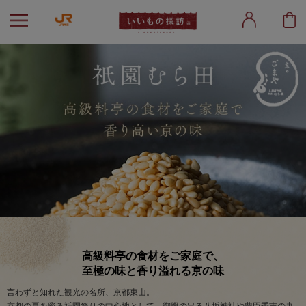
高級料亭の食材をご家庭で、
至極の味と香り溢れる京の味
言わずと知れた観光の名所、京都東山。
京都の夏を彩る祇園祭りの中心地として、御輿の出る八坂神社や豊臣秀吉の妻