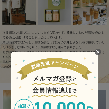
京都祇園むら田では、このいつまでも変わらず、美味しいものを普通の味とし
て皆様にお届けすることを大切にしています。
厳しい品質管理のもと、風味を損なわずにその美味しさを十分に堪能していた
だけるような胡麻づくりに、創業以来取り組んで参りました。
お手軽に美味しくご使用いただける当店の胡麻は、高級料亭の調理人の方々は
もちろん、ご家庭でも大変喜ばれています。
日本が生んだ本物の美味しさを、是非ご賞味下さい。
(株式会社祇園むら田 代表者 村田博司)