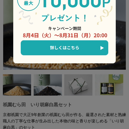
祇園むら田 いり胡麻白黒セット
京都祇園で大正9年創業の祇園むら田が作る、厳選された素材と熟練
職人の丁寧な仕事が生み出した本物の味と香りが楽しめる「いり胡
麻白黒」のセット