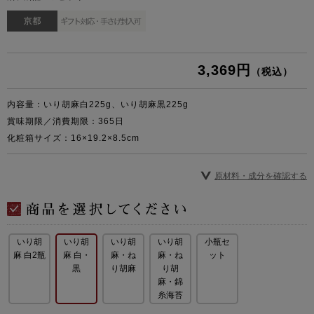
3,369円
（税込）
内容量：いり胡麻白225g、いり胡麻黒225g
賞味期限／消費期限：365日
化粧箱サイズ：16×19.2×8.5cm
原材料・成分を確認する
いり胡
いり胡
いり胡
いり胡
小瓶セ
麻 白2瓶
麻 白・
麻・ね
麻・ね
ット
黒
り胡麻
り胡
麻・錦
糸海苔