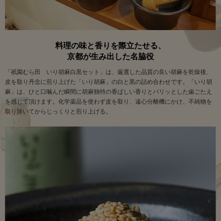
料理の味と香りを際立たせる、
京都が生み出した名脇役
「祇園むら田 いり胡麻白黒セット」は、厳選した品質の良い胡麻を乾燥後、
皮を取り丹念に煎り上げた「いり胡麻」の白と黒の詰め合わせです。「いり胡
麻」は、ひと口噛んだ瞬間に胡麻独特の香ばしい香りとパリッとした歯ごたえ
を感じて頂けます。化学薬品を使わず皮を取り、遠心分離機にかけ、不純物を
取り除いてからじっくりと煎り上げる。