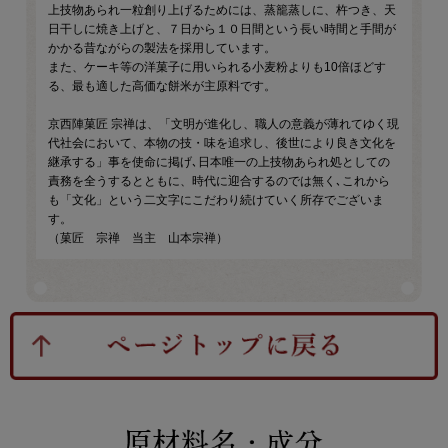
上技物あられ一粒創り上げるためには、蒸籠蒸しに、杵つき、天
日干しに焼き上げと、７日から１０日間という長い時間と手間が
かかる昔ながらの製法を採用しています。
また、ケーキ等の洋菓子に用いられる小麦粉よりも10倍ほどす
る、最も適した高価な餅米が主原料です。
京西陣菓匠 宗禅は、「文明が進化し、職人の意義が薄れてゆく現
代社会において、本物の技・味を追求し、後世により良き文化を
継承する」事を使命に掲げ､日本唯一の上技物あられ処としての
責務を全うするとともに、時代に迎合するのでは無く､これから
も「文化」という二文字にこだわり続けていく所存でございま
す。
（菓匠 宗禅 当主 山本宗禅）