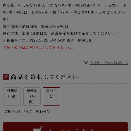
内容量：串わらび12串入 （きな粉×2 串・宇治抹茶×2 串・チョコレート
×2 串・宇治ほうじ茶×2 串・柚子×2 串・黒ごま×1 串・いちごミルク×1
串）
賞味期限／消費期限：製造日から60日
保存方法：常温I(直射日光・高温多湿を避けて保存してください 。）
化粧箱サイズ：約27.5×26.5×4.5cm 重さ：約600g
包装・熨斗はご対応いたしておりません。
原材料・成分を確認する
極朱珍
極朱珍
串わら
（8箱）
（12
び
箱）
選択されたサイズ：串わらび