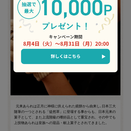
元来あられは正月に神様に供えられた鏡餅から由来し､日本三大
随筆の一つとされる「徒然草」に登場する事からも、日本元来の
菓子として、また上流階級の嗜好品として重宝され、その中でも
上技物あられは皇族への迎品・献上菓子とされてきました。