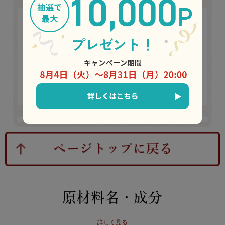
お店で接客していると、おじいさん、お父さん、お子さんの三
世代が揃ってご来店いただく姿を目にすることも多く、世代を超
えてお客様の身近な存在になれていることを実感します。 なつか
しくてホッとする味を昔から変わらず、丁寧に作り続けていま
す。 最新の機械で大量生産することでは決して表現することので
きない味を、これから守っていきたいと思っています。 お店
では１つから購入していただくことが可能です。抹茶生地も月に
一度（第一または第二木曜日）、数量限定で販売しておりますの
で、ぜひお店にもお越しください。 （ロンドンヤ 数本洋平）
詳しく見る