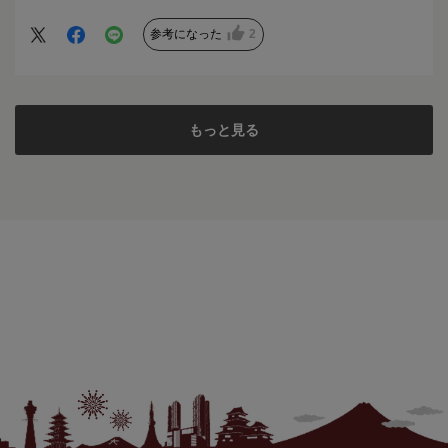
包装も丁寧で、荷崩れせずに子どもへ渡すことが出来まし
た。味も美味しいと喜んでいました。
参考になった
2
もっと見る