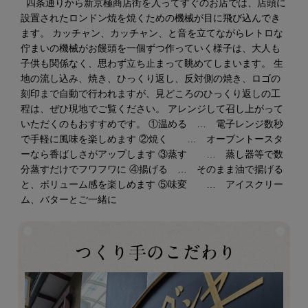
四条通りから新京極商店街を入ってすぐのお店では、店頭に
設置されたロンドン焼を焼くための機械が目に飛び込んでき
ます。 カッチャン、カッチャン、と音を立てながらレトロな
佇まいの機械がお饅頭を一個ずつ作っていく様子は、大人も
子供も関係なく、思わず立ち止まって眺めてしまいます。 生
地の流し込み、焼き、ひっくり返し、反対側の焼き、ロゴの
刻印まで自動で行われますが、見どころのひっくり返しの工
程は、ぜひ現地でご覧ください。 アレンジして召し上がって
いただくのもおすすめです。 ①温める … 電子レンジ数秒
で手軽に風味を楽しめます ②焼く … オーブントースタ
ーなら香ばしさがアップします ③蒸す … 蒸し器等で数
分蒸すだけでフワフワに ④揚げる … そのまま油で揚げる
と、ボリューム感を楽しめます ⑤味変 … アイスクリー
ム、バターとご一緒に