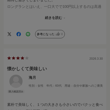
ロングランとはいえ、一口大でで100円以上するのは高過
ぎます。
続きを読む
凄く美味しければまだ良いのですが、普通でした。
出来立ては美味しいのでしょうね。
近所の自慢焼きは冷めても美味しいのですが。
参考になった
0
2026.3.30
懐かしくて美味しい
海月
性別：
女性
年代：
60代
用途：
自分や家族へのご褒美
素朴で美味しく、１つの大きさも小さいのでパクッと食べ