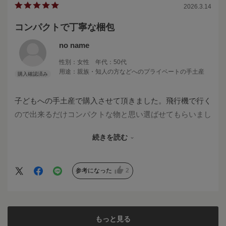
2026.3.14
コンパクトで丁寧な梱包
no name
性別：
女性
年代：
50代
用途：
親族・知人の方などへのプライベートの手土産
子どもへの手土産で購入させて頂きました。飛行機で行く
ので出来るだけコンパクトな物と思い選ばせてもらいまし
た。思っていた通り、コンパクトですが、ずっしりしてお
続きを読む
り良い感じでした。
包装も丁寧で、荷崩れせずに子どもへ渡すことが出来まし
た。味も美味しいと喜んでいました。
参考になった
2
もっと見る