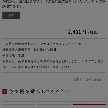
が奥深く、生地はフワフワ。0系新幹線の焼き印が入ったいいもの探
訪限定版です。
2,431円
（税込）
内容量：新幹線焼印ロンドン焼ロングライフタイプ21個
賞味期限／消費期限：製造日から30日
保存方法：常温
お知らせ：高温多湿を避け常温で保管をお願いします。 ハチミツが含ま
れているため１歳未満のお子様はご遠慮ください。
原材料・成分を確認する