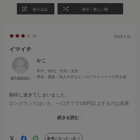
絞り込み
表示：新しい順
2026.4.11
イマイチ
かこ
年代：
60代
性別：
女性
用途：
親族・知人の方などへのプライベートの手土産
期待し過ぎてしまいました。
ロングランとはいえ、一口大でで100円以上するのは高過
ぎます。
続きを読む
凄く美味しければまだ良いのですが、普通でした。
出来立ては美味しいのでしょうね。
近所の自慢焼きは冷めても美味しいのですが。
参考になった
0