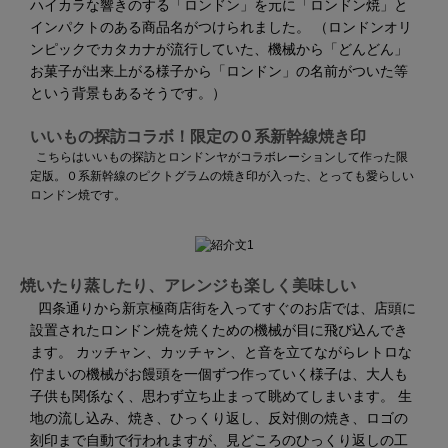
ハイカラな響きのする「ロンドン」を元に「ロンドン焼」と
インパクトのある商品名がつけられました。 （ロンドンオリ
ンピックでカタカナが流行していた、機械から「どんどん」
お菓子が出来上がる様子から「ロンドン」の名前がついた等
という背景もあるそうです。）
いいもの探訪コラボ！限定の０系新幹線焼き印
こちらはいいもの探訪とロンドンヤがコラボレーションして作った限
定版。０系新幹線のピクトグラムの焼き印が入った、とっても愛らしい
ロンドン焼です。
焼いたり蒸したり、アレンジも楽しく美味しい
四条通りから新京極商店街を入ってすぐのお店では、店頭に
設置されたロンドン焼を焼くための機械が目に飛び込んでき
ます。 カッチャン、カッチャン、と音を立てながらレトロな
佇まいの機械がお饅頭を一個ずつ作っていく様子は、大人も
子供も関係なく、思わず立ち止まって眺めてしまいます。 生
地の流し込み、焼き、ひっくり返し、反対側の焼き、ロゴの
刻印まで自動で行われますが、見どころのひっくり返しの工