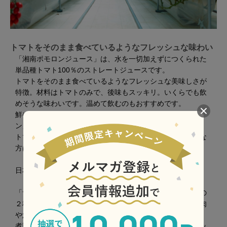
トマトをそのまま食べているようなフレッシュな味わい
「湘南ポモロンジュース」は、水を一切加えずにつくられた
単品種トマト100％のストレートジュースです。
トマトをそのまま食べているようなフレッシュな美味しさが
特徴。材料はトマトのみで、後味もスッキリ。いくらでも飲
めそうな味わいです。温めて飲むのもおすすめです。
鮮やかなレッド、珍しいゴールドの2色がある「湘南ポモロ
ン」。
トマト好きの方は濃厚な美味しさのレッド、トマトが苦手な
方はやさしい美味しさのゴールドがおすすめです。
日本のトマトとは違った香りと甘み
「サンマルツァーノリゼルバ」と「シシリアンルージュ」の
２種類を使用したトマトピューレーは、鍋物に加えたり、肉
や魚と煮込み料理にすれば旨味が際立ちます。
煮詰めてトマトソースにすればトマト缶とは全く違うフレッ