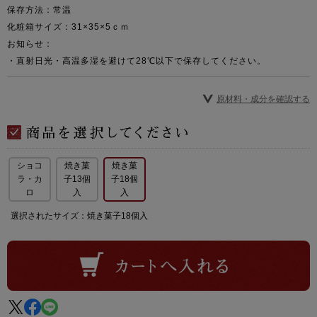
保存方法：常温
化粧箱サイズ：31×35×5ｃｍ
お知らせ：
・直射日光・高温多湿を避けて28℃以下で保存してください。
原材料・成分を確認する
ショコ
焼き菓
焼き菓
ラ・カ
子13個
子18個
ロ
入
入
選択されたサイズ：焼き菓子18個入