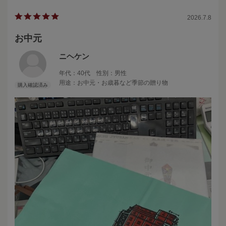
2026.7.8
お中元
ニヘケン
年代：
40代
性別：
男性
用途：
お中元・お歳暮など季節の贈り物