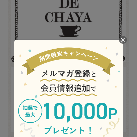
パティスリー ラ・マーレ・ド・チャヤは、海辺に鈴懸と共に立
つ小さなフランス洋菓子店。
1972年の創業同時、世の中の洋菓子は甘さが強い物が多い中、素
材の本来の風味を大切に引き出した甘さを抑え、リキュールで味
に深みを出したケーキなどの生菓子、焼菓子を作り続けていま
す。
「田園の暮らしを」テーマにした心の落ち着くインテリアの中で
楽しめる創業当時の変わらぬ味は、スウィーツブームの現在に至
ってもご好評をいただいております。
（パティスリー ラ・マーレ・ド・チャヤ）