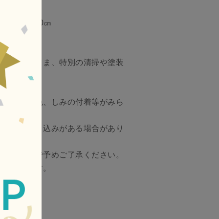
0㎝×H約20㎝
した状態のまま、特別の清掃や塗装
す。
せん。
や裏面の変色、しみの付着等がみら
る文字の書き込みがある場合があり
かねますので予めご了承ください。
が担当します。
す。