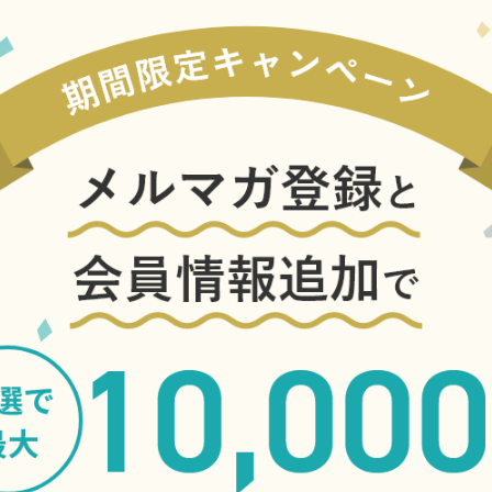
【販売商品のご注意】
本体サイズ：W約54㎝×D約5
重さ：約0.5kg
※商品は、車両から取り外
は行わずにお届けいたしま
※編成番号の開示は致しま
※経年による、座面の擦れ
れる場合があります。
※裏面に、マジック等によ
ます。
※配送日時のご指定はでき
配送はヤマト運輸株式会社
※写真はすべてイメージで