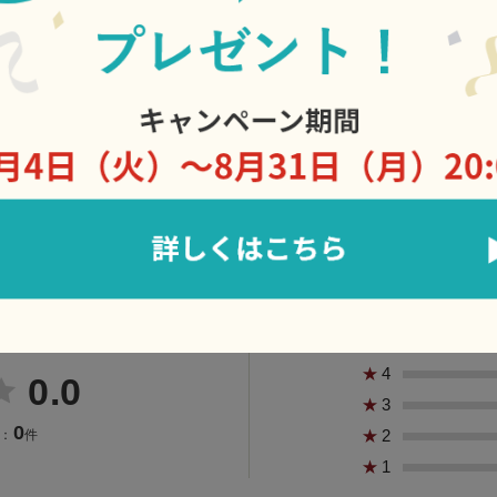
この商品に届いた声
★
5
★
4
0.0
★
3
0
★
2
：
件
★
1