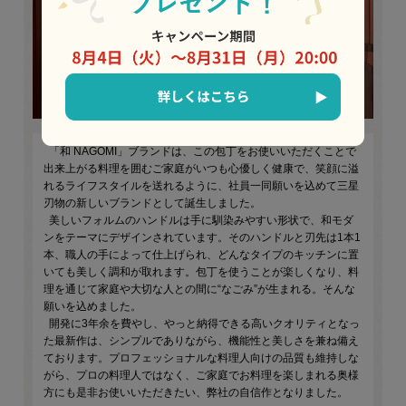
「和 NAGOMI」ブランドは、この包丁をお使いいただくことで
出来上がる料理を囲むご家庭がいつも心優しく健康で、笑顔に溢
れるライフスタイルを送れるように、社員一同願いを込めて三星
刃物の新しいブランドとして誕生しました。
美しいフォルムのハンドルは手に馴染みやすい形状で、和モダ
ンをテーマにデザインされています。そのハンドルと刃先は1本1
本、職人の手によって仕上げられ、どんなタイプのキッチンに置
いても美しく調和が取れます。包丁を使うことが楽しくなり、料
理を通じて家庭や大切な人との間に“なごみ”が生まれる。そんな
願いを込めました。
開発に3年余を費やし、やっと納得できる高いクオリティとなっ
た最新作は、シンプルでありながら、機能性と美しさを兼ね備え
ております。プロフェッショナルな料理人向けの品質も維持しな
がら、プロの料理人ではなく、ご家庭でお料理を楽しまれる奥様
方にも是非お使いいただきたい、弊社の自信作となりました。