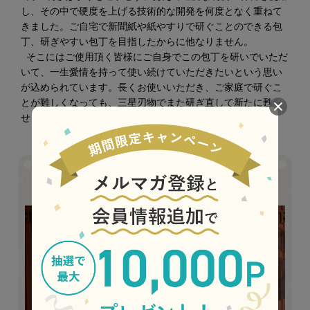
し、その中で硬度を上げる技術的な開発を何度となく重ねて
きました。ご自宅で新聞紙や紙やすりで研ぐことのできる包
丁、研ぎやすい包丁を目指したからに他なりません。
そこにはご使用頂く皆様にご自身でこの包丁を研いでいただ
いて、一生愛情を持って使い続けていただきたいという思い
が込められています。長くお使いいただき、ご家庭で研ぐこ
とが難しくなっても、三星刃物でまた研ぎ直して新たに甦ら
せるサービスをご用意しております。