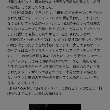
清廉な水があり、鎌倉時代より優秀な刀鍛冶が集まり、名刀
の産地として栄えてきました。
『和 NAGOMI』ブランドは、“和モダン”をテーマにデザイン
された包丁です。ステンレスに木の層を重ねた、これまでに
なく美しいフォルムのハンドルは、職人の手によって段差の
全くないスムーズな形状に仕上げられ、どんなタイプのキッ
チンに置いても美しく調和するよう設計されています。
三徳包丁とぺティナイフは、いずれも切り口が美しく、料理
の腕が上がったような気持ちになります。少し大きめサイズ
のペティはユーティリティ・ナイフとしてベストチョイスで
す。 「これから料理を始めてみたい」という男性のファース
トアイテムとして特にお勧めの1本です。 また、菜切り包丁
と牛刀の長所を併せ持つ三徳包丁の形は、日本の台所から生
まれたグッドデザインのひとつです。十分なサイズ感があ
り、ベテラン主婦の料理手腕を支えてくれる頼もしい一本と
なることでしょう。
あらゆる素材が気持ちよくスパッと切れるようになると、料
理を今まで以上にお楽しみ頂けます。