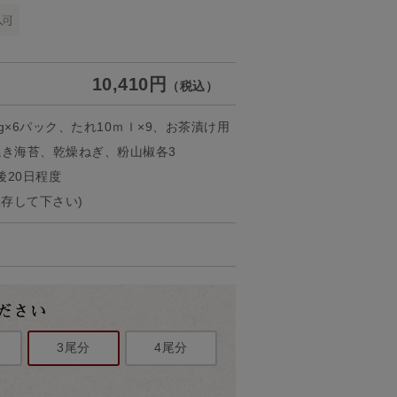
10,410円
（税込）
×6パック、たれ10ｍｌ×9、お茶漬け用
み焼き海苔、乾燥ねぎ、粉山椒各3
20日程度
保存して下さい)
3尾分
4尾分