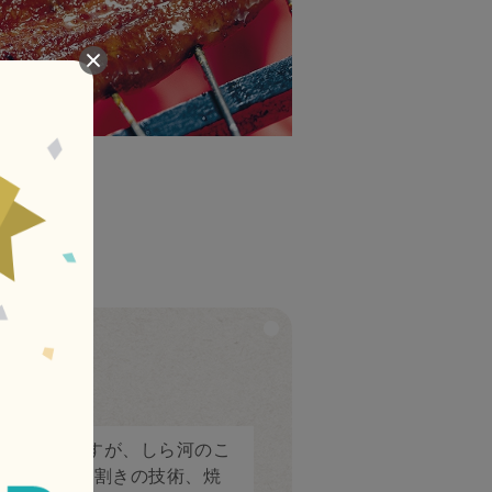
て久しいですが、しら河のこ
への目利き、割きの技術、焼