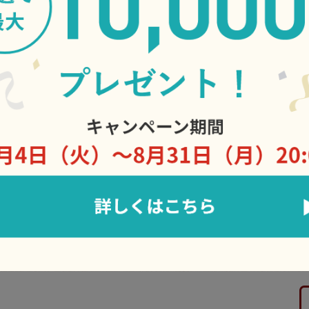
の勘、職人気質の情熱、そのどれもが
鰻は品質が良く安定している宮崎県の
ています。
鰻も、時節に応じて取り寄せた鰻の中
き、ひつまぶしに最適なものを吟味し
り、豊かな味わいの身、皮の焼き目の
み出すのも、しら河ならではのこだわ
鰻といえば「土用の丑」の日、という
しれません。しかし、そのような日に
軽に普段から鰻を召し上がっていただ
の逸品をぜひご堪能ください。
(有限会社しら河 代表取締役社長 森