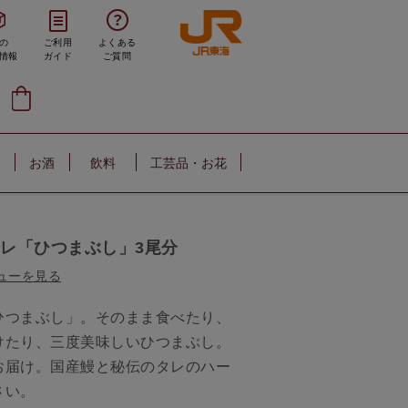
の
ご利用
よくある
情報
ガイド
ご質問
お酒
飲料
工芸品・お花
タレ「ひつまぶし」3尾分
ューを見る
ひつまぶし」。そのまま食べたり、
けたり、三度美味しいひつまぶし。
お届け。国産鰻と秘伝のタレのハー
さい。