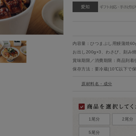
内容量：ひつまぶし用鰻蒲焼60g
お出し200g×3、わさび、刻
賞味期限／消費期限：商品到着後
保存方法：要冷蔵(10℃以下で
原材料名・成分
1尾分
2尾分
5尾分