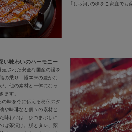
｢しら河｣の味をご家庭でも
深い味わいのハーモニー
養殖された安全な国産の鰻を
脂の乗り、鰻本来の豊かな
が、他の素材と一体になっ
きます。
らの味を今に伝える秘伝のタ
油や味琳など個々の素材と
た味わいは、ひつまぶしに
のは茶漬け。鰻とタレ、薬