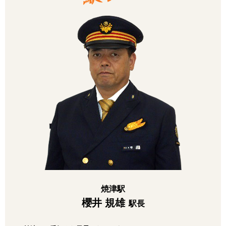
焼津駅
櫻井 規雄
駅長