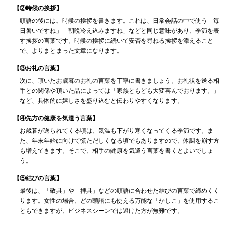
【②時候の挨拶】
頭語の後には、時候の挨拶を書きます。これは、日常会話の中で使う「毎
日暑いですね」「朝晩冷え込みますね」などと同じ意味があり、季節を表
す挨拶の言葉です。時候の挨拶に続いて安否を尋ねる挨拶を添えること
で、よりまとまった文章になります。
【③お礼の言葉】
次に、頂いたお歳暮のお礼の言葉を丁寧に書きましょう。お礼状を送る相
手との関係や頂いた品によっては「家族ともども大変喜んでおります。」
など、具体的に嬉しさを盛り込むと伝わりやすくなります。
【④先方の健康を気遣う言葉】
お歳暮が送られてくる頃は、気温も下がり寒くなってくる季節です。ま
た、年末年始に向けて慌ただしくなる頃でもありますので、体調を崩す方
も増えてきます。そこで、相手の健康を気遣う言葉を書くとよいでしょ
う。
【⑤結びの言葉】
最後は、「敬具」や「拝具」などの頭語に合わせた結びの言葉で締めくく
ります。女性の場合、どの頭語にも使える万能な「かしこ」を使用するこ
ともできますが、ビジネスシーンでは避けた方が無難です。