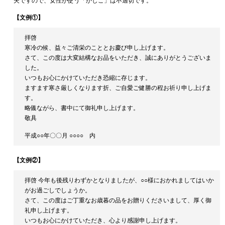
夫ですので、女性が使う「かしこ」は不適切です。
【文例①】
拝啓
寒冷の候、益々ご清栄のこととお慶び申し上げます。
さて、この度は大変結構なお品をいただき、誠にありがとうございま
した。
いつもお心にかけていただき恐縮に存じます。
ますます寒さ厳しくなります折、ご自愛ご健勝の程お祈り申し上げま
す。
略儀ながら、書中にて御礼申し上げます。
敬具
平成○○年〇〇月 ○○○○ 内
【文例②】
拝啓 今年も後残りわずかとなりましたが、○○様におかれましてはいか
がお過ごしでしょうか。
さて、この度はご丁重なお歳暮の品をお贈りくださいまして、厚く御
礼申し上げます。
いつもお心にかけていただき、心より感謝申し上げます。