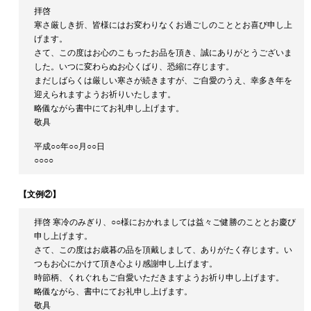
拝啓
寒さ厳しき折、皆様にはお変わりなくお過ごしのこととお喜び申し上
げます。
さて、この度はお心のこもったお品を頂き、誠にありがとうございま
した。いつに変わらぬお心くばり、恐縮に存じます。
まだしばらくは厳しい寒さが続きますが、ご自愛のうえ、幸多き年を
迎えられますようお祈りいたします。
略儀ながら書中にてお礼申し上げます。
敬具
平成○○年○○月○○日
○○○○
【文例②】
拝啓 寒冷のみぎり、○○様におかれましては益々ご健勝のこととお慶び
申し上げます。
さて、この度はお歳暮の品を頂戴しまして、ありがたく存じます。い
つもお心にかけて頂き心より感謝申し上げます。
時節柄、くれぐれもご自愛いただきますようお祈り申し上げます。
略儀ながら、書中にてお礼申し上げます。
敬具