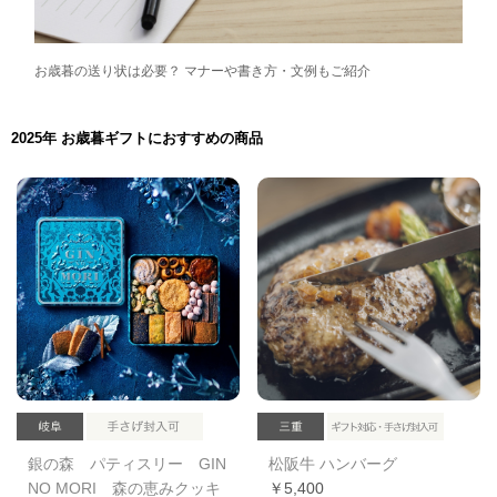
お歳暮の送り状は必要？ マナーや書き方・文例もご紹介
2025年 お歳暮ギフトにおすすめの商品
銀の森 パティスリー GIN
松阪牛 ハンバーグ
NO MORI 森の恵みクッキ
￥5,400