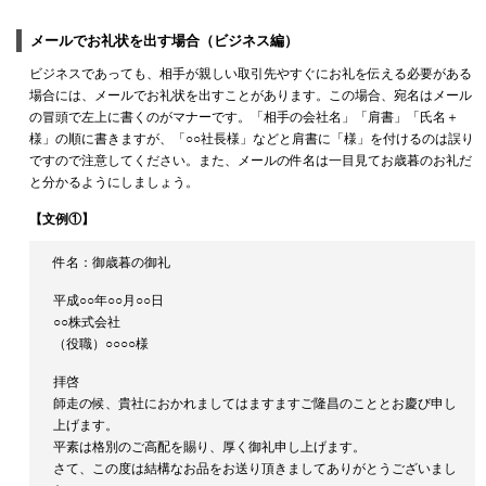
メールでお礼状を出す場合（ビジネス編）
ビジネスであっても、相手が親しい取引先やすぐにお礼を伝える必要がある
場合には、メールでお礼状を出すことがあります。この場合、宛名はメール
の冒頭で左上に書くのがマナーです。「相手の会社名」「肩書」「氏名＋
様」の順に書きますが、「○○社長様」などと肩書に「様」を付けるのは誤り
ですので注意してください。また、メールの件名は一目見てお歳暮のお礼だ
と分かるようにしましょう。
【文例①】
件名：御歳暮の御礼
平成○○年○○月○○日
○○株式会社
（役職）○○○○様
拝啓
師走の候、貴社におかれましてはますますご隆昌のこととお慶び申し
上げます。
平素は格別のご高配を賜り、厚く御礼申し上げます。
さて、この度は結構なお品をお送り頂きましてありがとうございまし