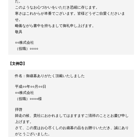
た。
このようなお心づかいをいただき恐縮に存じます。
寒さはこれからが本番でございます。皆様どうぞご自愛くださいま
せ。
略儀ながら書中を持ちまして御礼申し上げます。
敬具
○○株式会社
（役職）○○○○
【文例②】
件名：御歳暮ありがたく頂戴いたしました
平成○○年○○月○○日
○○株式会社
（役職）○○○○様
拝啓
師走の候、貴社におかれましてはますますご清祥のこととお慶び申し
上げます。
さて、この度はお心尽くしのお歳暮の品をお贈りいただき、誠にあり
がとうございました。