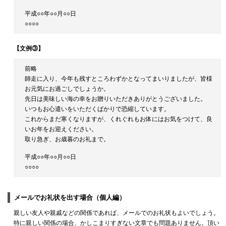
平成○○年○○月○○日
○○○○
【文例③】
前略
師走に入り、今年も残すところわずかとなってまいりましたが、皆様
お元気にお過ごしでしょうか。
先日は美味しい海の幸をお贈りいただきありがとうございました。
いつもお心遣いをいただくばかりで恐縮しています。
これからまだ寒くなりますが、くれぐれもお体にはお気をつけて、良
いお年をお迎えください。
取り急ぎ、お歳暮のお礼まで。
平成○○年○○月○○日
○○○○
メールでお礼状を出す場合（個人編）
親しい友人や親戚などの関係であれば、メールでのお礼状もよいでしょう。
特に親しい関係の場合、かしこまりすぎない文章でも問題ありません。頂い