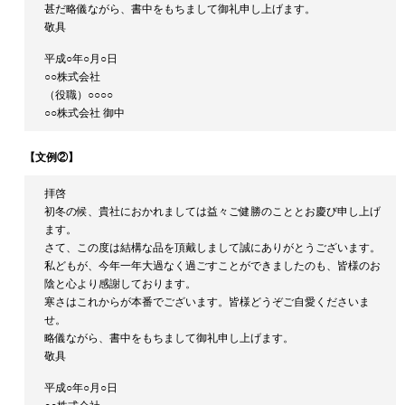
甚だ略儀ながら、書中をもちまして御礼申し上げます。
敬具
平成○年○月○日
○○株式会社
（役職）○○○○
○○株式会社 御中
【文例②】
拝啓
初冬の候、貴社におかれましては益々ご健勝のこととお慶び申し上げ
ます。
さて、この度は結構な品を頂戴しまして誠にありがとうございます。
私どもが、今年一年大過なく過ごすことができましたのも、皆様のお
陰と心より感謝しております。
寒さはこれからが本番でございます。皆様どうぞご自愛くださいま
せ。
略儀ながら、書中をもちまして御礼申し上げます。
敬具
平成○年○月○日