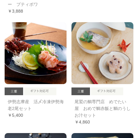
ー プティボワ
￥3,888
伊勢志摩産 活〆冷凍伊勢海
尾鷲の鯛専門店 めでたい
老2尾セット
屋 おめで鯛赤飯と鯛のうし
￥5,400
お汁セット
￥4,860