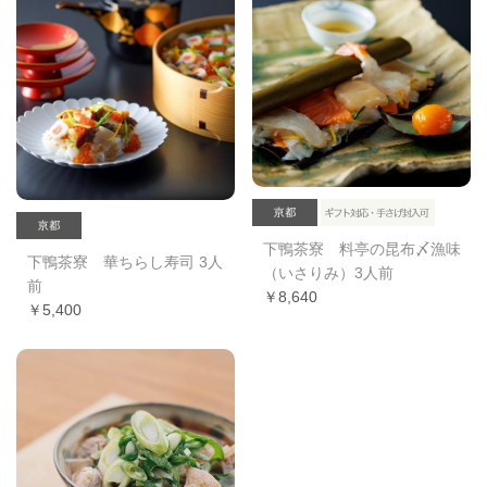
下鴨茶寮 料亭の昆布〆漁味
下鴨茶寮 華ちらし寿司 3人
（いさりみ）3人前
前
￥8,640
￥5,400