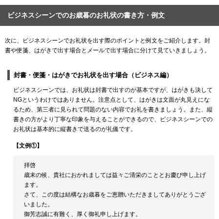
ビジネスシーンでのお歳暮のお礼状の書き方・例文
次に、ビジネスシーンでお礼状を出す際のポイントと例文をご紹介します。封
書や便箋、はがきで出す場合とメールで出す場合に分けて見ていきましょう。
封書・便箋・はがきでお礼状を出す場合（ビジネス編）
ビジネスシーンでは、お礼状は封書で出すのが基本ですが、はがきも決して
NGというわけではありません。注意点として、はがきは文面が丸見えにな
るため、第三者に見られて問題のない内容でお礼を書きましょう。また、縦
書きの方がより丁寧な印象を与えることができるので、ビジネスシーンでの
お礼状は基本的に縦書きで送るのが礼儀です。
【文例①】
拝啓
歳末の候、貴社におかれましては益々ご清栄のこととお慶び申し上げ
ます。
さて、この度は結構なお歳暮をご恵贈いただきましてありがとうござ
いました。
御芳志誠に有難く、厚く御礼申し上げます。