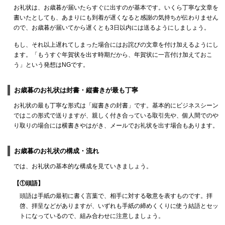
お礼状は、お歳暮が届いたらすぐに出すのが基本です。いくら丁寧な文章を
書いたとしても、あまりにも到着が遅くなると感謝の気持ちが伝わりません
ので、お歳暮が届いてから遅くとも3日以内には送るようにしましょう。
もし、それ以上遅れてしまった場合にはお詫びの文章を付け加えるようにし
ます。「もうすぐ年賀状を出す時期だから、年賀状に一言付け加えておこ
う」という発想はNGです。
お歳暮のお礼状は封書・縦書きが最も丁寧
お礼状の最も丁寧な形式は「縦書きの封書」です。基本的にビジネスシーン
ではこの形式で送りますが、親しく付き合っている取引先や、個人間でのや
り取りの場合には横書きやはがき、メールでお礼状を出す場合もあります。
お歳暮のお礼状の構成・流れ
では、お礼状の基本的な構成を見ていきましょう。
【①頭語】
頭語は手紙の最初に書く言葉で、相手に対する敬意を表すものです。拝
啓、拝呈などがありますが、いずれも手紙の締めくくりに使う結語とセッ
トになっているので、組み合わせに注意しましょう。