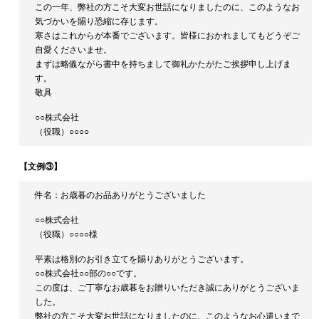
この一年、弊社の方こそ大変お世話になりましたのに、このようなお
気づかいを賜り恐縮に存じます。
寒さはこれからが本番でございます。皆様におかれましてもどうぞご
自愛くださいませ。
まずは略儀ながら書中を持ちまして御礼かたがたご挨拶申し上げま
す。
敬具
○○株式会社
（役職）○○○○
【文例③】
件名：お歳暮のお品ありがとうございました
○○株式会社
（役職）○○○○様
平素は格別のお引き立てを賜りありがとうございます。
○○株式会社○○部の○○です。
この度は、ご丁寧なお歳暮をお贈りいただき誠にありがとうございま
した。
弊社の方こそ大変お世話になりましたのに、このようなお心遣いまで