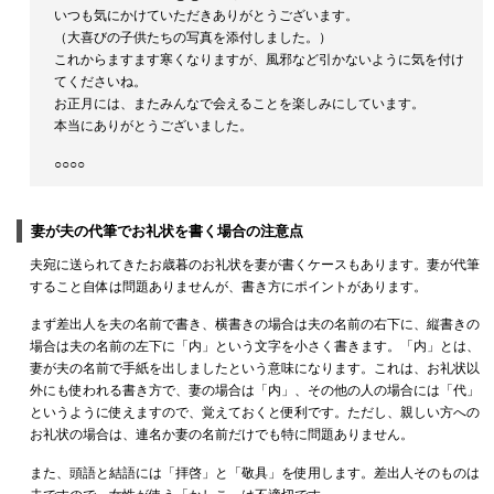
いつも気にかけていただきありがとうございます。
（大喜びの子供たちの写真を添付しました。）
これからますます寒くなりますが、風邪など引かないように気を付け
てくださいね。
お正月には、またみんなで会えることを楽しみにしています。
本当にありがとうございました。
○○○○
妻が夫の代筆でお礼状を書く場合の注意点
夫宛に送られてきたお歳暮のお礼状を妻が書くケースもあります。妻が代筆
すること自体は問題ありませんが、書き方にポイントがあります。
まず差出人を夫の名前で書き、横書きの場合は夫の名前の右下に、縦書きの
場合は夫の名前の左下に「内」という文字を小さく書きます。「内」とは、
妻が夫の名前で手紙を出しましたという意味になります。これは、お礼状以
外にも使われる書き方で、妻の場合は「内」、その他の人の場合には「代」
というように使えますので、覚えておくと便利です。ただし、親しい方への
お礼状の場合は、連名か妻の名前だけでも特に問題ありません。
また、頭語と結語には「拝啓」と「敬具」を使用します。差出人そのものは