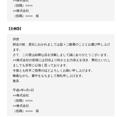
○○株式会社
（役職）○○○○
○○株式会社
（役職）○○○○ 様
【文例③】
拝啓
師走の候、貴社におかれましては益々ご健勝のこととお慶び申し上げ
ます。
さて、この度は結構な品を頂戴しまして誠にありがとうございます。
○○株式会社の皆様には日頃より何かとお力添えを頂き、弊社といたし
ましても非常に心強く思っております。
今後とも何卒ご指導のほどよろしくお願い申し上げます。
略儀ながら、書中をもちまして御礼申し上げます。
敬具
平成○年○月○日
○○株式会社
（役職）○○○○
○○株式会社
（役職）○○○○ 様